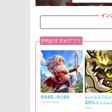
イン
勇者連盟：暁の遠征
エンドレスフロンテ
Joy Net Games
置RPG ディフェ
ekkorr