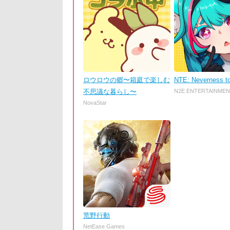
ロウロウの郷〜箱庭で楽しむ
NTE: Neverness t
不思議な暮らし〜
N2E ENTERTAINMEN
NovaStar
荒野行動
NetEase Games