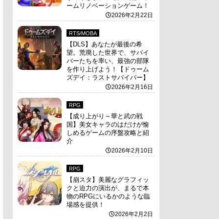
ームリノベーションゲーム！
2026年2月22日
RTS/MOBA
【DLS】あなたが最後の希
望。荒廃した世界で、サバイ
バーたちを率い、最強の部隊
を作り上げよう！【ドゥーム
ズデイ：ラストサバイバー】
2026年2月16日
RPG
【成り上がり～華と武の戦
国】美女キャラのはだけが愉
しめるゲームの序盤攻略と紹
介
2026年2月10日
RPG
【崩スタ】美麗なグラフィッ
クと迫力の演出が、まるで本
物のRPGにいるかのような臨
場感を提供！
2026年2月2日