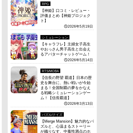
RPG
【神姫】口コミ・レビュー・
評価まとめ【神姫プロジェク
ト】
2026年5月19日
シミュレーション
【キャラフレ】主婦女子高生
やおっさん男子高生と出会え
るアバターチャットゲーム！
2026年5月14日
RTS/MOBA
【信長の野望 覇道】日本の歴
史を舞台に、熱い戦いが今始
まる！全国制覇の夢をかなえ
る戦略シミュレーションゲー
ム！【信長覇道】
2026年3月13日
パズル/クイズ
【Merge Mansion】魅力的なパ
ズルと、心温まるストーリー
が織りなす、中毒性満点のホ