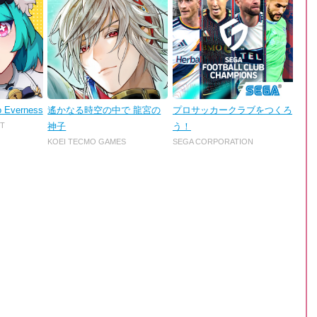
o Everness
遙かなる時空の中で 龍宮の
プロサッカークラブをつくろ
T
神子
う！
KOEI TECMO GAMES
SEGA CORPORATION