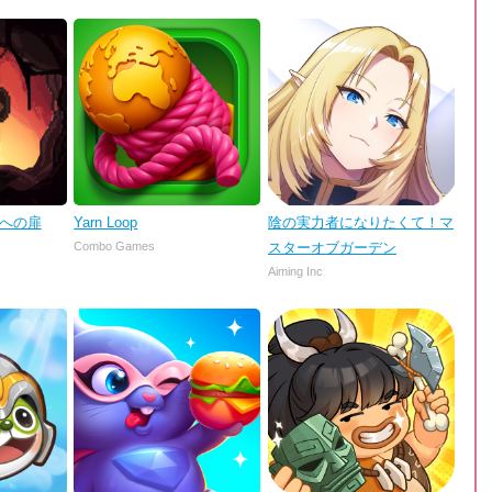
理への扉
Yarn Loop
陰の実力者になりたくて！マ
Combo Games
スターオブガーデン
Aiming Inc