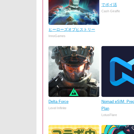
でポイ活
Cash Giraffe
ヒーローズオブヒストリー
InnoGames
Delta Force
Nomad eSIM: Prep
Level Infinite
Plan
LotusFlare