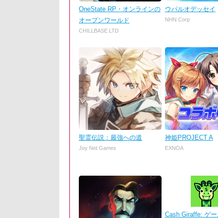
OneState RP・オンラインの
ウパルオデッセイ
オープンワールド
NHN Corp
CHILLBASE LTD
聖霊伝説：最強への道
神姫PROJECT A
Joy Net Games
EXNOA
Cash Giraffe: