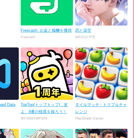
Freecash: お金と報酬を獲得
恋と深空
Freecash
INFOLD PTE
aid Data
TopTop(トップトップ) : 友
タイルマッチ - トリプルチャ
よ、8番の怪異を探ろう！
レンジ
MX INNOVATION
PlaySimple Games