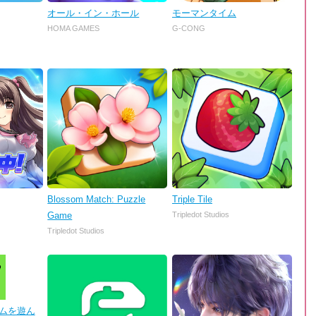
オール・イン・ホール
モーマンタイム
HOMA GAMES
G-CONG
Blossom Match: Puzzle
Triple Tile
Game
Tripledot Studios
Tripledot Studios
 ゲームを遊ん