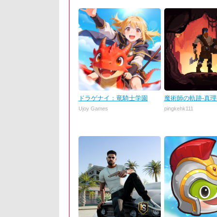
ドラゲナイ：竜騎士学園
魔術師の軌跡-真
Ujoy Games
pingkehk111