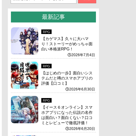
最新記事
RPG
【カゲマス】久々に大ハマ
り！ストーリーがめっちゃ面
白い本格派RPG！
2026年7月4日
RPG
【はじめの一歩】面白いシス
テムだと噂のスマホアプリの
評価【口コミ】
2026年6月30日
RPG
【イース６オンライン】スマ
ホアプリになった伝説の名作
は面白い？面白くない？口コ
ミとレビューで徹底評価！
2026年6月20日