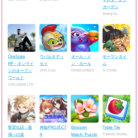
ガーデン
Aiming Inc
OneState
ウパルオデッ
オール・イ
モーマンタイ
RP・オンライ
セイ
ン・ホール
ム
ンのオープン
NHN Corp
HOMA GAMES
G-CONG
ワールド
CHILLBASE LTD
聖霊伝説：最
神姫PROJECT
Blossom
Triple Tile
強への道
A
Match: Puzzle
Tripledot Studios