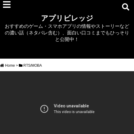
RPG
アプリビレッジ
マジカミ
おすすめのゲーム・スマホアプリの情報やストーリーなど
デタリキZ
の濃い話（ネタバレ含む）、面白い口コミまでもひっそり
アナザーエデン
と公開中！
プリンセスコネクト
EQエミュ
このファン（このすば）
Home
>
RTS/MOBA
RTS/MOBA
アクション
シミュレーション
牧場婚活
DEAD OR ALIVE XVV
パズル/クイズ
ノベル