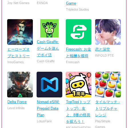
Joy Net Games
EXNOA
Game
Tripledot Studios
Cash Giraffe:
ゲームを遊ん
ヒーローズオ
Freecash: お金
恋と深空
でポイ活
ブヒストリー
と報酬を獲得
INFOLD PTE
Cash Giraffe
InnoGames
Freecash
Delta Force
Nomad eSIM:
TopTop(トップ
タイルマッチ -
Level Infinite
Prepaid Data
トップ) : 友
トリプルチャ
Plan
よ、8番の怪異
レンジ
LotusFlare
を探ろう！
PlaySimple
Games
MX INNOVATION