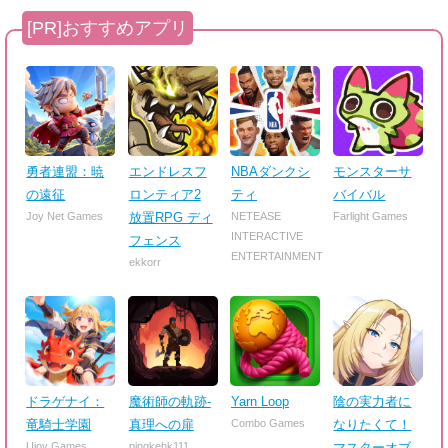
勇者連盟：暁
エンドレスフ
NBAダンクシ
モンスターサ
の遠征
ロンティア2
ティ
バイバル
Joy Net Games
放置RPG ディ
NETEASE
Farlight Games
INTERACTIVE
フェンス
ENTERTAINMENT
ekkorr
ドラゲナイ：
魔術師の軌跡-
Yarn Loop
陰の実力者に
竜騎士学園
真理への扉
Combo Games
なりたくて！
Ujoy Games
pingkehk111
マスターオブ