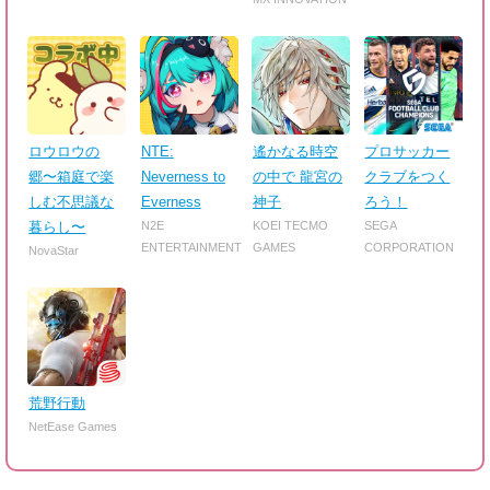
ロウロウの
NTE:
遙かなる時空
プロサッカー
郷〜箱庭で楽
Neverness to
の中で 龍宮の
クラブをつく
しむ不思議な
Everness
神子
ろう！
暮らし〜
N2E
KOEI TECMO
SEGA
ENTERTAINMENT
GAMES
CORPORATION
NovaStar
荒野行動
NetEase Games