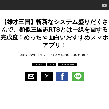
おすすめ
ゲーム自動化
【雄才三国】斬新なシステム盛りだくさ
んで、類似三国志RTSとは一線を画する
完成度！めっちゃ面白いおすすめスマホ
アプリ！
公開:2022年01月17日 （最終更新:2022年06月30日）
Android
iOS
onlineGAME