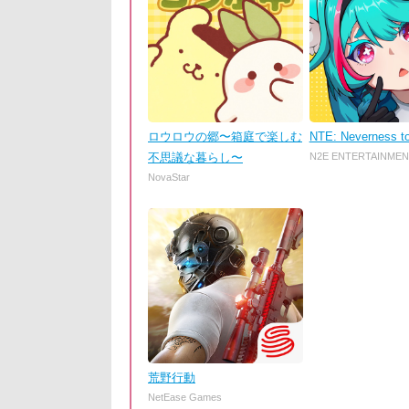
ロウロウの郷〜箱庭で楽しむ
NTE: Neverness t
不思議な暮らし〜
N2E ENTERTAINMEN
NovaStar
荒野行動
NetEase Games