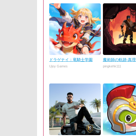
ドラゲナイ：竜騎士学園
魔術師の軌跡-真
Ujoy Games
pingkehk111