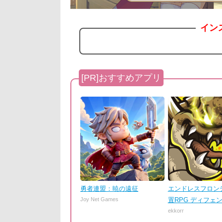
イン
勇者連盟：暁の遠征
エンドレスフロンテ
Joy Net Games
置RPG ディフェ
ekkorr