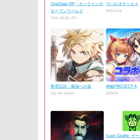
OneState RP・オンラインの
ウパルオデッセイ
オープンワールド
NHN Corp
CHILLBASE LTD
聖霊伝説：最強への道
神姫PROJECT A
Joy Net Games
EXNOA
Cash Giraffe: