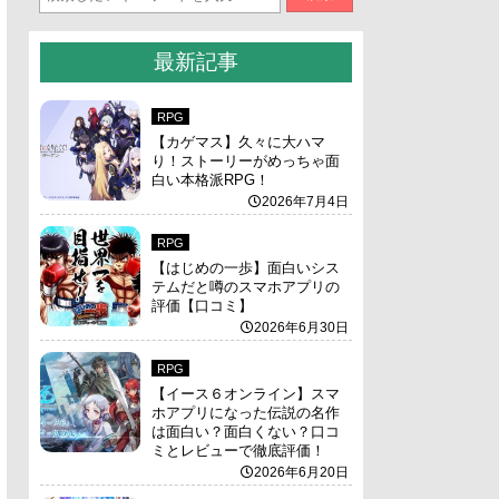
最新記事
RPG
【カゲマス】久々に大ハマ
り！ストーリーがめっちゃ面
白い本格派RPG！
2026年7月4日
RPG
【はじめの一歩】面白いシス
テムだと噂のスマホアプリの
評価【口コミ】
2026年6月30日
RPG
【イース６オンライン】スマ
ホアプリになった伝説の名作
は面白い？面白くない？口コ
ミとレビューで徹底評価！
2026年6月20日