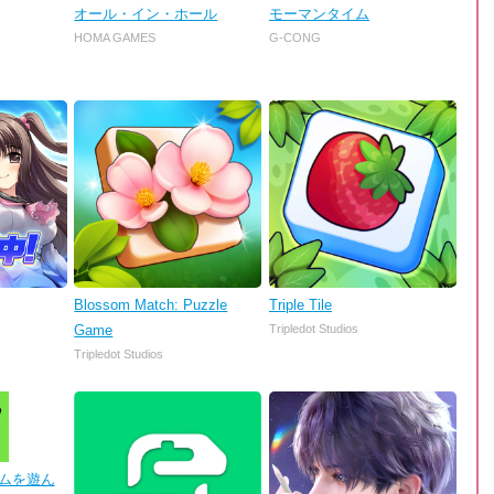
オール・イン・ホール
モーマンタイム
HOMA GAMES
G-CONG
Blossom Match: Puzzle
Triple Tile
Game
Tripledot Studios
Tripledot Studios
 ゲームを遊ん