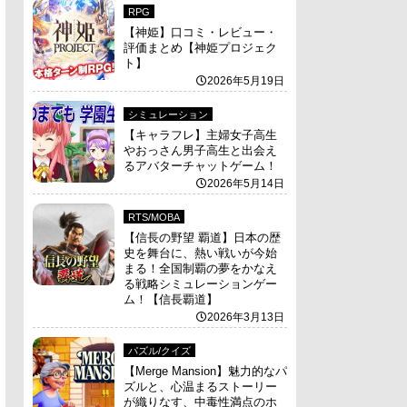
RPG
【神姫】口コミ・レビュー・
評価まとめ【神姫プロジェク
ト】
2026年5月19日
シミュレーション
【キャラフレ】主婦女子高生
やおっさん男子高生と出会え
るアバターチャットゲーム！
2026年5月14日
RTS/MOBA
【信長の野望 覇道】日本の歴
史を舞台に、熱い戦いが今始
まる！全国制覇の夢をかなえ
る戦略シミュレーションゲー
ム！【信長覇道】
2026年3月13日
パズル/クイズ
【Merge Mansion】魅力的なパ
ズルと、心温まるストーリー
が織りなす、中毒性満点のホ