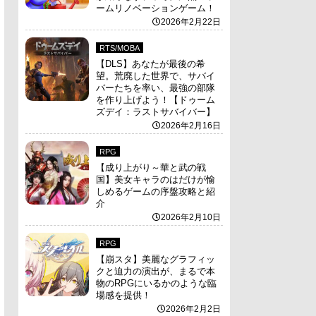
ームリノベーションゲーム！
2026年2月22日
RTS/MOBA
【DLS】あなたが最後の希
望。荒廃した世界で、サバイ
バーたちを率い、最強の部隊
を作り上げよう！【ドゥーム
ズデイ：ラストサバイバー】
2026年2月16日
RPG
【成り上がり～華と武の戦
国】美女キャラのはだけが愉
しめるゲームの序盤攻略と紹
介
2026年2月10日
RPG
【崩スタ】美麗なグラフィッ
クと迫力の演出が、まるで本
物のRPGにいるかのような臨
場感を提供！
2026年2月2日