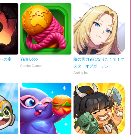
理への扉
Yarn Loop
陰の実力者になりたくて！マ
Combo Games
スターオブガーデン
Aiming Inc