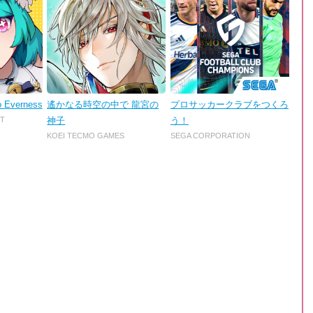
o Everness
遙かなる時空の中で 龍宮の
プロサッカークラブをつくろ
T
神子
う！
KOEI TECMO GAMES
SEGA CORPORATION