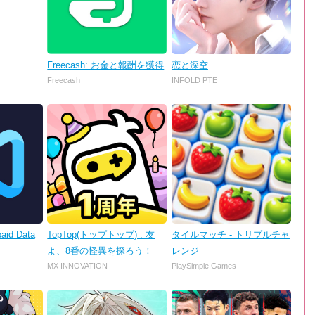
Freecash: お金と報酬を獲得
恋と深空
Freecash
INFOLD PTE
aid Data
TopTop(トップトップ) : 友
タイルマッチ - トリプルチャ
よ、8番の怪異を探ろう！
レンジ
MX INNOVATION
PlaySimple Games