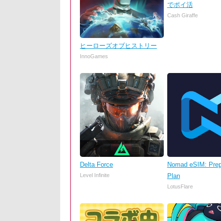
でポイ活
Cash Giraffe
ヒーローズオブヒストリー
InnoGames
Delta Force
Nomad eSIM: Prep
Level Infinite
Plan
LotusFlare