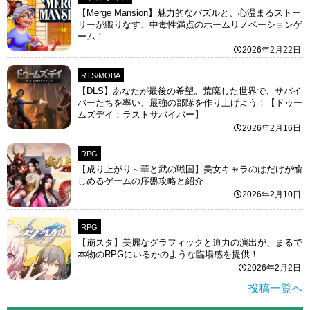
【Merge Mansion】魅力的なパズルと、心温まるストー
リーが織りなす、中毒性満点のホームリノベーションゲ
ーム！
2026年2月22日
RTS/MOBA
【DLS】あなたが最後の希望。荒廃した世界で、サバイ
バーたちを率い、最強の部隊を作り上げよう！【ドゥー
ムズデイ：ラストサバイバー】
2026年2月16日
RPG
【成り上がり～華と武の戦国】美女キャラのはだけが愉
しめるゲームの序盤攻略と紹介
2026年2月10日
RPG
【崩スタ】美麗なグラフィックと迫力の演出が、まるで
本物のRPGにいるかのような臨場感を提供！
2026年2月2日
投稿一覧へ