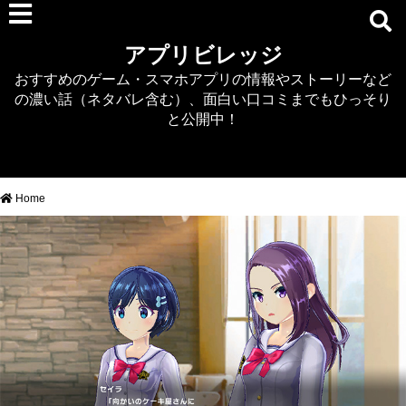
RPG
アプリビレッジ
マジカミ
おすすめのゲーム・スマホアプリの情報やストーリーなど
デタリキZ
の濃い話（ネタバレ含む）、面白い口コミまでもひっそり
アナザーエデン
と公開中！
プリンセスコネクト
EQエミュ
このファン（このすば）
Home
RTS/MOBA
アクション
シミュレーション
牧場婚活
DEAD OR ALIVE XVV
パズル/クイズ
ノベル