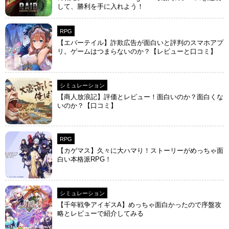
して、勝利を手に入れよう！
RPG
【エバーテイル】詐欺広告が面白いと評判のスマホアプ
リ。ゲームはつまらないのか？【レビューと口コミ】
シミュレーション
【商人放浪‪記】評価とレビュー！面白いのか？面白くな
いのか？【口コミ】
RPG
【カゲマス】久々に大ハマり！ストーリーがめっちゃ面
白い本格派RPG！
シミュレーション
【千年戦争アイギスA】めっちゃ面白かったので序盤攻
略とレビューで紹介してみる