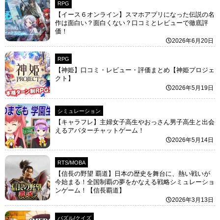
RPG
【イース６オンライン】スマホアプリになった伝説の名
作は面白い？面白くない？口コミとレビューで徹底評
価！
2026年6月20日
RPG
【神姫】口コミ・レビュー・評価まとめ【神姫プロジェ
クト】
2026年5月19日
シミュレーション
【キャラフレ】主婦女子高生やおっさん男子高生と出会
えるアバターチャットゲーム！
2026年5月14日
RTS/MOBA
【信長の野望 覇道】日本の歴史を舞台に、熱い戦いが
今始まる！全国制覇の夢をかなえる戦略シミュレーショ
ンゲーム！【信長覇道】
2026年3月13日
パズル/クイズ