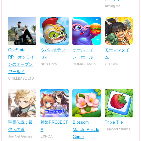
Aiming Inc
OneState
ウパルオデッ
オール・イ
モーマンタイ
RP・オンライ
セイ
ン・ホール
ム
ンのオープン
NHN Corp
HOMA GAMES
G-CONG
ワールド
CHILLBASE LTD
聖霊伝説：最
神姫PROJECT
Blossom
Triple Tile
強への道
A
Match: Puzzle
Tripledot Studios
Joy Net Games
EXNOA
Game