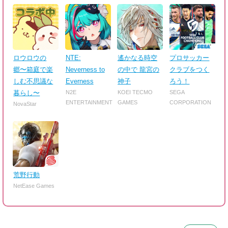
ロウロウの
NTE:
遙かなる時空
プロサッカー
郷〜箱庭で楽
Neverness to
の中で 龍宮の
クラブをつく
しむ不思議な
Everness
神子
ろう！
暮らし〜
N2E
KOEI TECMO
SEGA
ENTERTAINMENT
GAMES
CORPORATION
NovaStar
荒野行動
NetEase Games