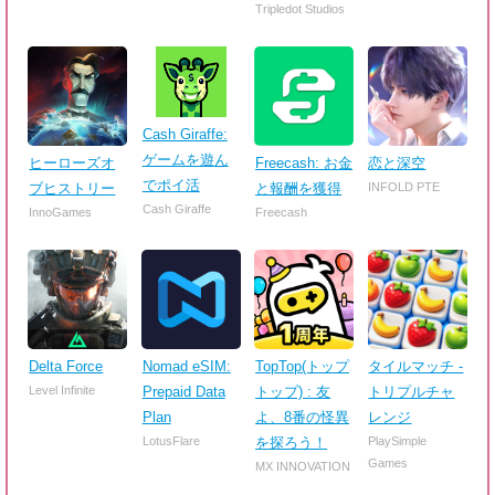
Tripledot Studios
Cash Giraffe:
ゲームを遊ん
ヒーローズオ
Freecash: お金
恋と深空
でポイ活
ブヒストリー
と報酬を獲得
INFOLD PTE
Cash Giraffe
InnoGames
Freecash
Delta Force
Nomad eSIM:
TopTop(トップ
タイルマッチ -
Level Infinite
Prepaid Data
トップ) : 友
トリプルチャ
Plan
よ、8番の怪異
レンジ
LotusFlare
を探ろう！
PlaySimple
Games
MX INNOVATION