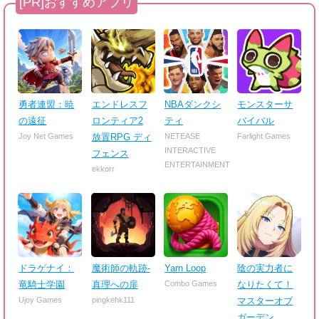
勇者連盟：暁
エンドレスフ
NBAダンクシ
モンスターサ
の遠征
ロンティア2
ティ
バイバル
Joy Net Games
放置RPG ディ
NETEASE
Farlight Games
INTERACTIVE
フェンス
ENTERTAINMENT
ekkorr
ドラゲナイ：
魔術師の軌跡-
Yarn Loop
陰の実力者に
竜騎士学園
真理への扉
Combo Games
なりたくて！
Ujoy Games
pingkehk111
マスターオブ
ガーデン