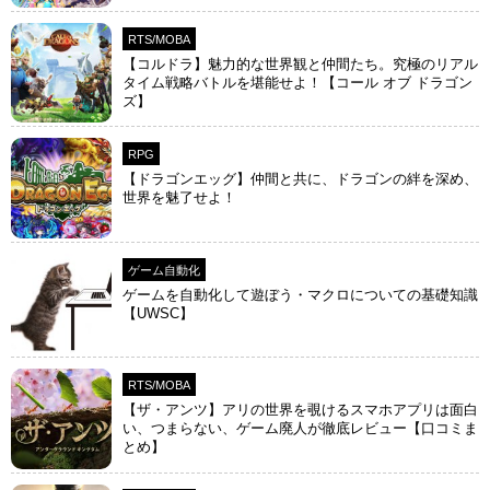
RTS/MOBA
【コルドラ】魅力的な世界観と仲間たち。究極のリアル
タイム戦略バトルを堪能せよ！【コール オブ ドラゴン
ズ】
RPG
【ドラゴンエッグ】仲間と共に、ドラゴンの絆を深め、
世界を魅了せよ！
ゲーム自動化
ゲームを自動化して遊ぼう・マクロについての基礎知識
【UWSC】
RTS/MOBA
【ザ・アンツ】アリの世界を覗けるスマホアプリは面白
い、つまらない、ゲーム廃人が徹底レビュー【口コミま
とめ】