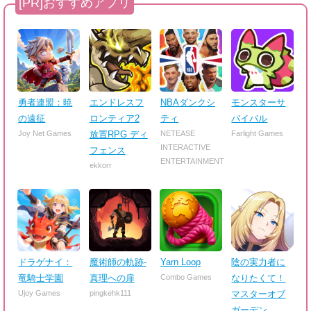
勇者連盟：暁
エンドレスフ
NBAダンクシ
モンスターサ
の遠征
ロンティア2
ティ
バイバル
Joy Net Games
放置RPG ディ
NETEASE
Farlight Games
INTERACTIVE
フェンス
ENTERTAINMENT
ekkorr
ドラゲナイ：
魔術師の軌跡-
Yarn Loop
陰の実力者に
竜騎士学園
真理への扉
Combo Games
なりたくて！
Ujoy Games
pingkehk111
マスターオブ
ガーデン