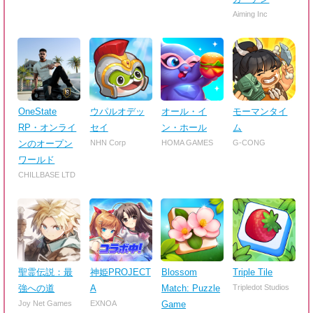
Aiming Inc
OneState
ウパルオデッ
オール・イ
モーマンタイ
RP・オンライ
セイ
ン・ホール
ム
ンのオープン
NHN Corp
HOMA GAMES
G-CONG
ワールド
CHILLBASE LTD
聖霊伝説：最
神姫PROJECT
Blossom
Triple Tile
強への道
A
Match: Puzzle
Tripledot Studios
Joy Net Games
EXNOA
Game