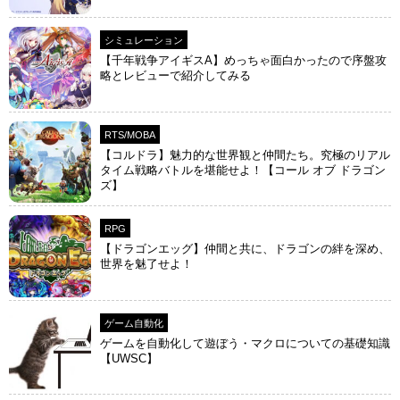
シミュレーション
【千年戦争アイギスA】めっちゃ面白かったので序盤攻
略とレビューで紹介してみる
RTS/MOBA
【コルドラ】魅力的な世界観と仲間たち。究極のリアル
タイム戦略バトルを堪能せよ！【コール オブ ドラゴン
ズ】
RPG
【ドラゴンエッグ】仲間と共に、ドラゴンの絆を深め、
世界を魅了せよ！
ゲーム自動化
ゲームを自動化して遊ぼう・マクロについての基礎知識
【UWSC】