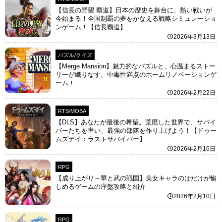
【信長の野望 覇道】日本の歴史を舞台に、熱い戦いが
今始まる！全国制覇の夢をかなえる戦略シミュレーショ
ンゲーム！【信長覇道】
2026年3月13日
パズル/クイズ
【Merge Mansion】魅力的なパズルと、心温まるストー
リーが織りなす、中毒性満点のホームリノベーションゲ
ーム！
2026年2月22日
RTS/MOBA
【DLS】あなたが最後の希望。荒廃した世界で、サバイ
バーたちを率い、最強の部隊を作り上げよう！【ドゥー
ムズデイ：ラストサバイバー】
2026年2月16日
RPG
【成り上がり～華と武の戦国】美女キャラのはだけが愉
しめるゲームの序盤攻略と紹介
2026年2月10日
RPG