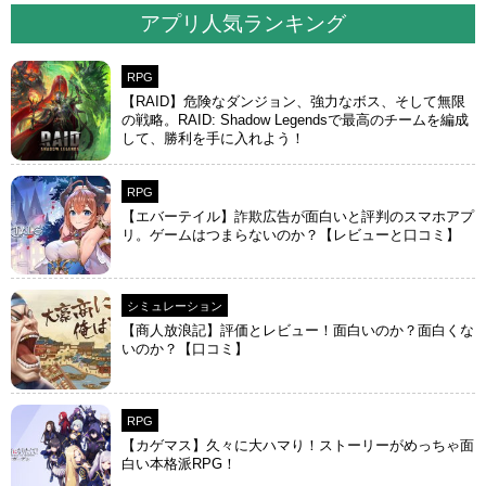
アプリ人気ランキング
RPG
【RAID】危険なダンジョン、強力なボス、そして無限
の戦略。RAID: Shadow Legendsで最高のチームを編成
して、勝利を手に入れよう！
RPG
【エバーテイル】詐欺広告が面白いと評判のスマホアプ
リ。ゲームはつまらないのか？【レビューと口コミ】
シミュレーション
【商人放浪‪記】評価とレビュー！面白いのか？面白くな
いのか？【口コミ】
RPG
【カゲマス】久々に大ハマり！ストーリーがめっちゃ面
白い本格派RPG！