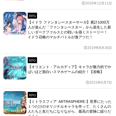
2020年12月11日
RPG
【イドラ ファンタシースターサーガ】累計1000万
人が遊んだ「ファンタシースター」から派生した新
しいダークファルスとの戦いを描くストーリー！
イドラ召喚のマルチバトルが激アツだ！
2019年8月26日
RPG
【オリエント・アルカディア】キャラが魅力的でや
ばいほど面白いスマホゲームの紹介！【攻略】
2022年6月7日
RPG
【ミトラスフィア -MITRASPHERE-】世界にたった
１つだけのオリジナルキャラを作って、たくさんの
人たちと友だちになりながら、最高の冒険に繰りだ