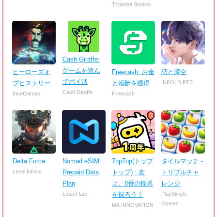
Tripledot Studios
Cash Giraffe:
ゲームを遊ん
ヒーローズオ
Freecash: お金
恋と深空
でポイ活
ブヒストリー
と報酬を獲得
INFOLD PTE
Cash Giraffe
InnoGames
Freecash
Delta Force
Nomad eSIM:
TopTop(トップ
タイルマッチ -
Level Infinite
Prepaid Data
トップ) : 友
トリプルチャ
Plan
よ、8番の怪異
レンジ
LotusFlare
を探ろう！
PlaySimple
Games
MX INNOVATION