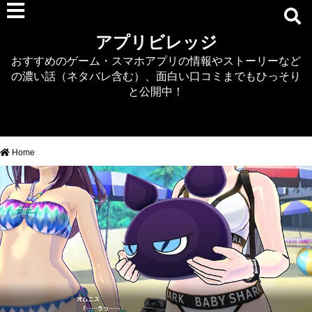
RPG
アプリビレッジ
マジカミ
おすすめのゲーム・スマホアプリの情報やストーリーなど
デタリキZ
の濃い話（ネタバレ含む）、面白い口コミまでもひっそり
アナザーエデン
と公開中！
プリンセスコネクト
EQエミュ
このファン（このすば）
Home
RTS/MOBA
アクション
シミュレーション
牧場婚活
DEAD OR ALIVE XVV
パズル/クイズ
ノベル