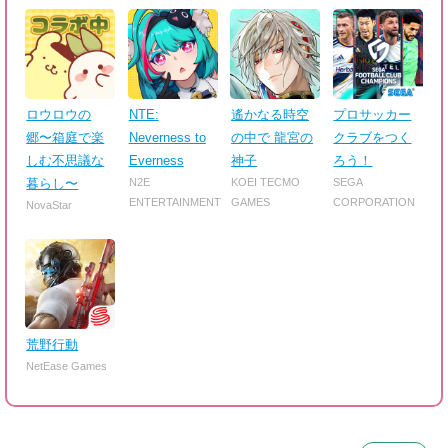
ロウロウの
NTE:
遙かなる時空
プロサッカー
郷〜箱庭で楽
Neverness to
の中で 龍宮の
クラブをつく
しむ不思議な
Everness
神子
ろう！
暮らし〜
N2E
KOEI TECMO
SEGA
ENTERTAINMENT
GAMES
CORPORATION
NovaStar
荒野行動
NetEase Games