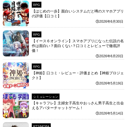
RPG
【はじめの一歩】面白いシステムだと噂のスマホアプリ
の評価【口コミ】
2026年6月30日
RPG
【イース６オンライン】スマホアプリになった伝説の名
作は面白い？面白くない？口コミとレビューで徹底評
価！
2026年6月20日
RPG
【神姫】口コミ・レビュー・評価まとめ【神姫プロジェ
クト】
2026年5月19日
シミュレーション
【キャラフレ】主婦女子高生やおっさん男子高生と出会
えるアバターチャットゲーム！
2026年5月14日
RTS/MOBA