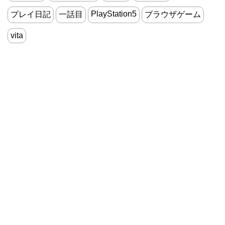
PlayStation5
プレイ日記
一話目
ブラウザゲーム
vita