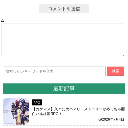
Δ
検索
最新記事
RPG
【カゲマス】久々に大ハマり！ストーリーがめっちゃ面
白い本格派RPG！
2026年7月4日