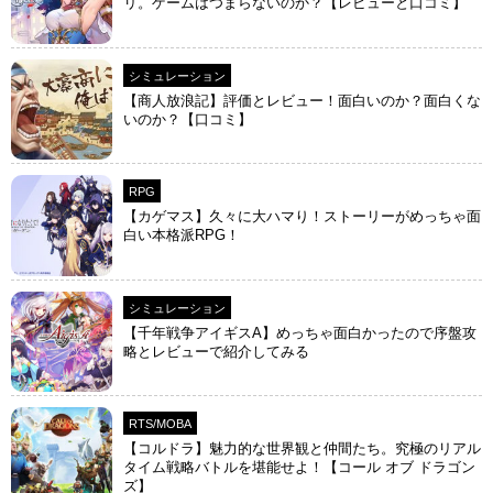
リ。ゲームはつまらないのか？【レビューと口コミ】
シミュレーション
【商人放浪‪記】評価とレビュー！面白いのか？面白くな
いのか？【口コミ】
RPG
【カゲマス】久々に大ハマり！ストーリーがめっちゃ面
白い本格派RPG！
シミュレーション
【千年戦争アイギスA】めっちゃ面白かったので序盤攻
略とレビューで紹介してみる
RTS/MOBA
【コルドラ】魅力的な世界観と仲間たち。究極のリアル
タイム戦略バトルを堪能せよ！【コール オブ ドラゴン
ズ】