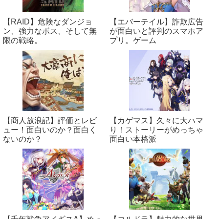
【RAID】危険なダンジョ
【エバーテイル】詐欺広告
ン、強力なボス、そして無
が面白いと評判のスマホア
限の戦略。
プリ。ゲーム
【商人放浪‪記】評価とレビ
【カゲマス】久々に大ハマ
ュー！面白いのか？面白く
り！ストーリーがめっちゃ
ないのか？
面白い本格派