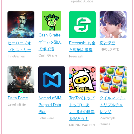
Tripledot Studios
Cash Giraffe:
ゲームを遊ん
ヒーローズオ
Freecash: お金
恋と深空
でポイ活
ブヒストリー
と報酬を獲得
INFOLD PTE
Cash Giraffe
InnoGames
Freecash
Delta Force
Nomad eSIM:
TopTop(トップ
タイルマッチ -
Level Infinite
Prepaid Data
トップ) : 友
トリプルチャ
Plan
よ、8番の怪異
レンジ
LotusFlare
を探ろう！
PlaySimple
Games
MX INNOVATION