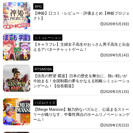
RPG
【神姫】口コミ・レビュー・評価まとめ【神姫プロジェ
クト】
2026年5月19日
シミュレーション
【キャラフレ】主婦女子高生やおっさん男子高生と出会
えるアバターチャットゲーム！
2026年5月14日
RTS/MOBA
【信長の野望 覇道】日本の歴史を舞台に、熱い戦いが
今始まる！全国制覇の夢をかなえる戦略シミュレーショ
ンゲーム！【信長覇道】
2026年3月13日
パズル/クイズ
【Merge Mansion】魅力的なパズルと、心温まるストー
リーが織りなす、中毒性満点のホームリノベーションゲ
ーム！
2026年2月22日