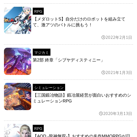
RPG
【メダロットS】自分だけのロボットを組み立て
て、激アツのバトルに挑もう！
2022年2月1日
マジカミ
第2部 終章「シブヤディスティニー」
2021年1月3日
シミュレーション
【三国鍛冶物語】鍛冶屋経営が面白いおすすめのシ
ミュレーションRPG
2020年3月13日
RPG
【AOD -龍神無双-】おすすめの名作MMORPGが日