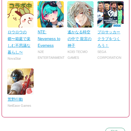
ロウロウの
NTE:
遙かなる時空
プロサッカー
郷〜箱庭で楽
Neverness to
の中で 龍宮の
クラブをつく
しむ不思議な
Everness
神子
ろう！
暮らし〜
N2E
KOEI TECMO
SEGA
ENTERTAINMENT
GAMES
CORPORATION
NovaStar
荒野行動
NetEase Games