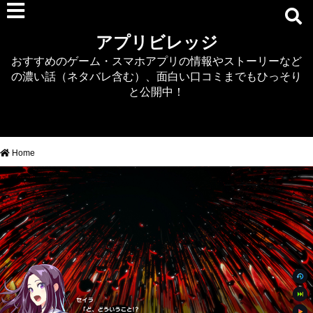
RPG
アプリビレッジ
マジカミ
おすすめのゲーム・スマホアプリの情報やストーリーなど
デタリキZ
の濃い話（ネタバレ含む）、面白い口コミまでもひっそり
アナザーエデン
と公開中！
プリンセスコネクト
EQエミュ
このファン（このすば）
Home
RTS/MOBA
アクション
シミュレーション
牧場婚活
DEAD OR ALIVE XVV
パズル/クイズ
ノベル