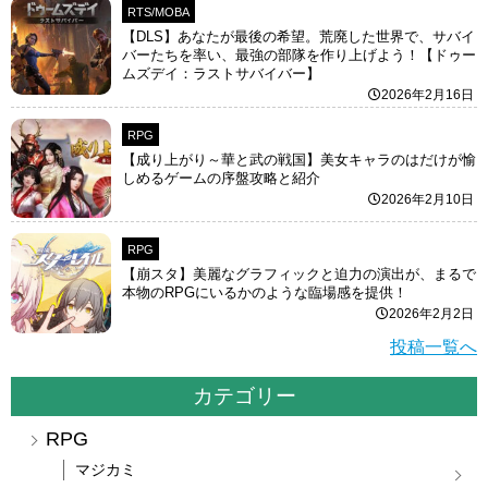
RTS/MOBA
【DLS】あなたが最後の希望。荒廃した世界で、サバイ
バーたちを率い、最強の部隊を作り上げよう！【ドゥー
ムズデイ：ラストサバイバー】
2026年2月16日
RPG
【成り上がり～華と武の戦国】美女キャラのはだけが愉
しめるゲームの序盤攻略と紹介
2026年2月10日
RPG
【崩スタ】美麗なグラフィックと迫力の演出が、まるで
本物のRPGにいるかのような臨場感を提供！
2026年2月2日
投稿一覧へ
カテゴリー
RPG
マジカミ