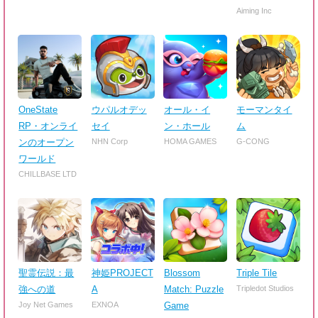
Aiming Inc
OneState
ウパルオデッ
オール・イ
モーマンタイ
RP・オンライ
セイ
ン・ホール
ム
ンのオープン
NHN Corp
HOMA GAMES
G-CONG
ワールド
CHILLBASE LTD
聖霊伝説：最
神姫PROJECT
Blossom
Triple Tile
強への道
A
Match: Puzzle
Tripledot Studios
Joy Net Games
EXNOA
Game