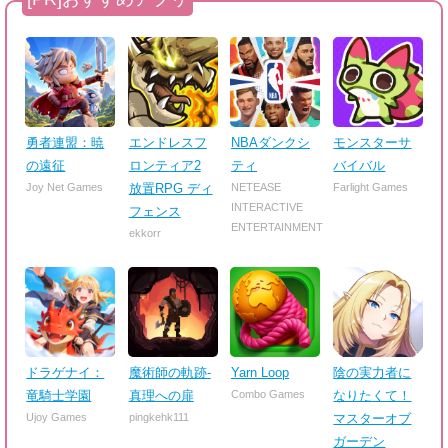
勇者連盟：暁
エンドレスフ
NBAダンクシ
モンスターサ
の遠征
ロンティア2
ティ
バイバル
Joy Net Games
放置RPG ディ
NETEASE
Farlight Games
INTERACTIVE
フェンス
ENTERTAINMENT
ekkorr
ドラゲナイ：
魔術師の軌跡-
Yarn Loop
陰の実力者に
竜騎士学園
真理への扉
Combo Games
なりたくて！
Ujoy Games
pingkehk111
マスターオブ
ガーデン