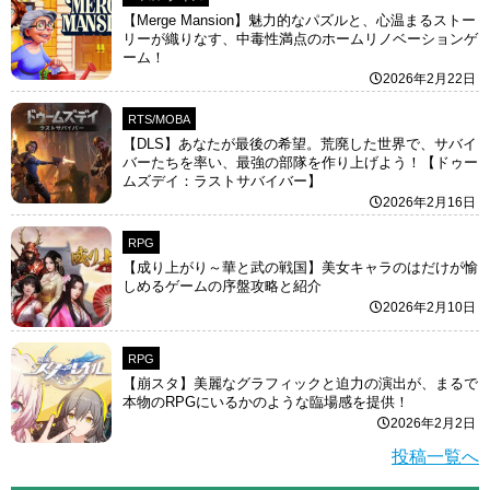
【Merge Mansion】魅力的なパズルと、心温まるストー
リーが織りなす、中毒性満点のホームリノベーションゲ
ーム！
2026年2月22日
RTS/MOBA
【DLS】あなたが最後の希望。荒廃した世界で、サバイ
バーたちを率い、最強の部隊を作り上げよう！【ドゥー
ムズデイ：ラストサバイバー】
2026年2月16日
RPG
【成り上がり～華と武の戦国】美女キャラのはだけが愉
しめるゲームの序盤攻略と紹介
2026年2月10日
RPG
【崩スタ】美麗なグラフィックと迫力の演出が、まるで
本物のRPGにいるかのような臨場感を提供！
2026年2月2日
投稿一覧へ