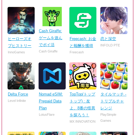
Cash Giraffe:
ゲームを遊ん
ヒーローズオ
Freecash: お金
恋と深空
でポイ活
ブヒストリー
と報酬を獲得
INFOLD PTE
Cash Giraffe
InnoGames
Freecash
Delta Force
Nomad eSIM:
TopTop(トップ
タイルマッチ -
Level Infinite
Prepaid Data
トップ) : 友
トリプルチャ
Plan
よ、8番の怪異
レンジ
LotusFlare
を探ろう！
PlaySimple
Games
MX INNOVATION