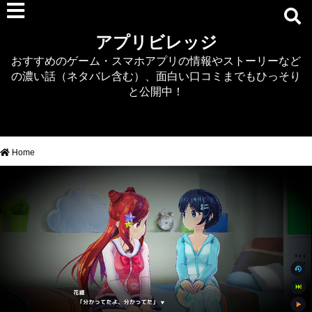
RPG
アプリビレッジ
マジカミ
おすすめのゲーム・スマホアプリの情報やストーリーなど
デタリキZ
の濃い話（ネタバレ含む）、面白い口コミまでもひっそり
アナザーエデン
と公開中！
プリンセスコネクト
EQエミュ
このファン（このすば）
Home
RTS/MOBA
アクション
シミュレーション
牧場婚活
DEAD OR ALIVE XVV
パズル/クイズ
ノベル