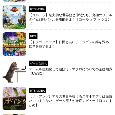
RTS/MOBA
【コルドラ】魅力的な世界観と仲間たち。究極のリアル
タイム戦略バトルを堪能せよ！【コール オブ ドラゴン
ズ】
RPG
【ドラゴンエッグ】仲間と共に、ドラゴンの絆を深め、
世界を魅了せよ！
ゲーム自動化
ゲームを自動化して遊ぼう・マクロについての基礎知識
【UWSC】
RTS/MOBA
【ザ・アンツ】アリの世界を覗けるスマホアプリは面白
い、つまらない、ゲーム廃人が徹底レビュー【口コミま
とめ】