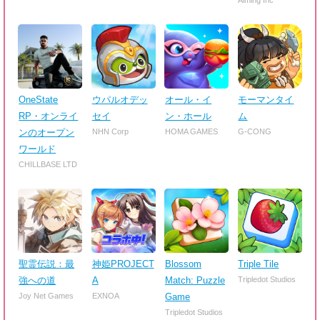
OneState
ウパルオデッ
オール・イ
モーマンタイ
RP・オンライ
セイ
ン・ホール
ム
ンのオープン
NHN Corp
HOMA GAMES
G-CONG
ワールド
CHILLBASE LTD
聖霊伝説：最
神姫PROJECT
Blossom
Triple Tile
強への道
A
Match: Puzzle
Tripledot Studios
Joy Net Games
EXNOA
Game
Tripledot Studios