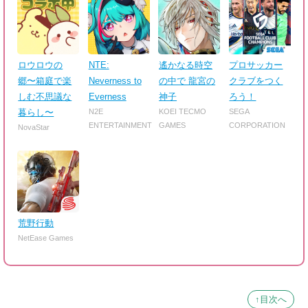
ロウロウの
NTE:
遙かなる時空
プロサッカー
郷〜箱庭で楽
Neverness to
の中で 龍宮の
クラブをつく
しむ不思議な
Everness
神子
ろう！
暮らし〜
N2E
KOEI TECMO
SEGA
ENTERTAINMENT
GAMES
CORPORATION
NovaStar
荒野行動
NetEase Games
↑目次へ