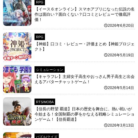
RPG
【イース６オンライン】スマホアプリになった伝説の名
作は面白い？面白くない？口コミとレビューで徹底評
価！
2026年6月20日
RPG
【神姫】口コミ・レビュー・評価まとめ【神姫プロジェ
クト】
2026年5月19日
シミュレーション
【キャラフレ】主婦女子高生やおっさん男子高生と出会
えるアバターチャットゲーム！
2026年5月14日
RTS/MOBA
【信長の野望 覇道】日本の歴史を舞台に、熱い戦いが
今始まる！全国制覇の夢をかなえる戦略シミュレーショ
ンゲーム！【信長覇道】
2026年3月13日
パズル/クイズ