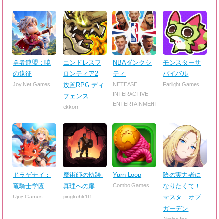
勇者連盟：暁
エンドレスフ
NBAダンクシ
モンスターサ
の遠征
ロンティア2
ティ
バイバル
Joy Net Games
放置RPG ディ
NETEASE
Farlight Games
INTERACTIVE
フェンス
ENTERTAINMENT
ekkorr
ドラゲナイ：
魔術師の軌跡-
Yarn Loop
陰の実力者に
竜騎士学園
真理への扉
Combo Games
なりたくて！
Ujoy Games
pingkehk111
マスターオブ
ガーデン
Aiming Inc