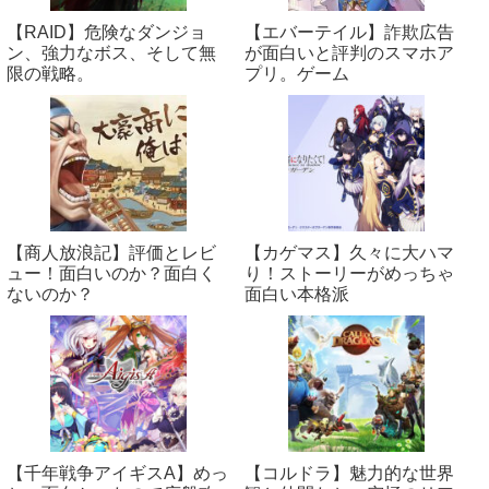
【RAID】危険なダンジョ
【エバーテイル】詐欺広告
ン、強力なボス、そして無
が面白いと評判のスマホア
限の戦略。
プリ。ゲーム
【商人放浪‪記】評価とレビ
【カゲマス】久々に大ハマ
ュー！面白いのか？面白く
り！ストーリーがめっちゃ
ないのか？
面白い本格派
【千年戦争アイギスA】めっ
【コルドラ】魅力的な世界