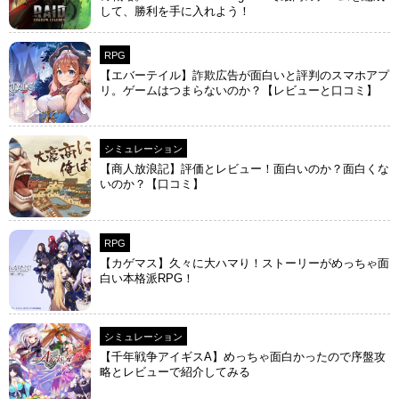
して、勝利を手に入れよう！
RPG
【エバーテイル】詐欺広告が面白いと評判のスマホアプ
リ。ゲームはつまらないのか？【レビューと口コミ】
シミュレーション
【商人放浪‪記】評価とレビュー！面白いのか？面白くな
いのか？【口コミ】
RPG
【カゲマス】久々に大ハマり！ストーリーがめっちゃ面
白い本格派RPG！
シミュレーション
【千年戦争アイギスA】めっちゃ面白かったので序盤攻
略とレビューで紹介してみる