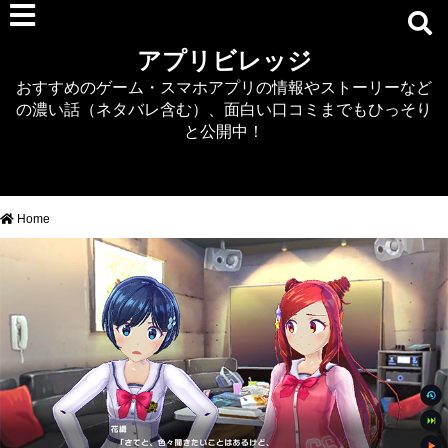
RPG
アプリビレッジ
マジカミ
おすすめのゲーム・スマホアプリの情報やストーリーなど
デタリキZ
の濃い話（ネタバレ含む）、面白い口コミまでもひっそり
アナザーエデン
と公開中！
プリンセスコネクト
EQエミュ
このファン（このすば）
Home
RTS/MOBA
アクション
シミュレーション
牧場婚活
DEAD OR ALIVE XVV
パズル/クイズ
ノベル