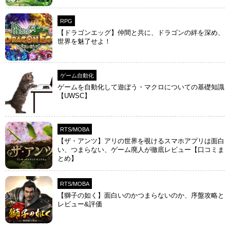
RPG
【ドラゴンエッグ】仲間と共に、ドラゴンの絆を深め、
世界を魅了せよ！
ゲーム自動化
ゲームを自動化して遊ぼう・マクロについての基礎知識
【UWSC】
RTS/MOBA
【ザ・アンツ】アリの世界を覗けるスマホアプリは面白
い、つまらない、ゲーム廃人が徹底レビュー【口コミま
とめ】
RTS/MOBA
【獅子の如く】面白いのかつまらないのか、序盤攻略と
レビュー&評価