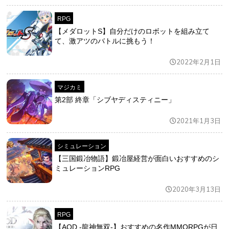
RPG
【メダロットS】自分だけのロボットを組み立て
て、激アツのバトルに挑もう！
2022年2月1日
マジカミ
第2部 終章「シブヤディスティニー」
2021年1月3日
シミュレーション
【三国鍛冶物語】鍛冶屋経営が面白いおすすめのシ
ミュレーションRPG
2020年3月13日
RPG
【AOD -龍神無双-】おすすめの名作MMORPGが日