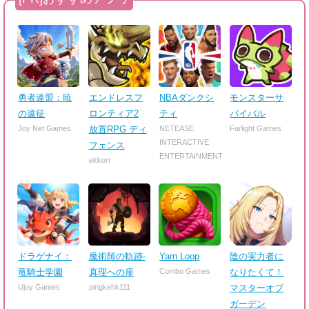
勇者連盟：暁
エンドレスフ
NBAダンクシ
モンスターサ
の遠征
ロンティア2
ティ
バイバル
Joy Net Games
放置RPG ディ
NETEASE
Farlight Games
INTERACTIVE
フェンス
ENTERTAINMENT
ekkorr
ドラゲナイ：
魔術師の軌跡-
Yarn Loop
陰の実力者に
竜騎士学園
真理への扉
Combo Games
なりたくて！
Ujoy Games
pingkehk111
マスターオブ
ガーデン