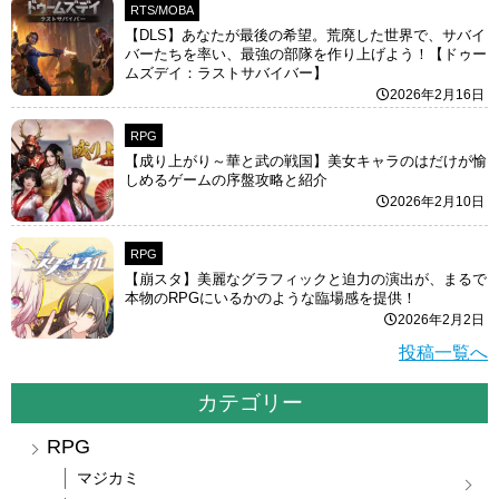
RTS/MOBA
【DLS】あなたが最後の希望。荒廃した世界で、サバイ
バーたちを率い、最強の部隊を作り上げよう！【ドゥー
ムズデイ：ラストサバイバー】
2026年2月16日
RPG
【成り上がり～華と武の戦国】美女キャラのはだけが愉
しめるゲームの序盤攻略と紹介
2026年2月10日
RPG
【崩スタ】美麗なグラフィックと迫力の演出が、まるで
本物のRPGにいるかのような臨場感を提供！
2026年2月2日
投稿一覧へ
カテゴリー
RPG
マジカミ