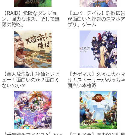
【RAID】危険なダンジョ
【エバーテイル】詐欺広告
ン、強力なボス、そして無
が面白いと評判のスマホア
限の戦略。
プリ。ゲーム
【商人放浪‪記】評価とレビ
【カゲマス】久々に大ハマ
ュー！面白いのか？面白く
り！ストーリーがめっちゃ
ないのか？
面白い本格派
【千年戦争アイギスA】めっ
【コルドラ】魅力的な世界