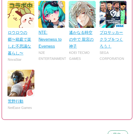
ロウロウの
NTE:
遙かなる時空
プロサッカー
郷〜箱庭で楽
Neverness to
の中で 龍宮の
クラブをつく
しむ不思議な
Everness
神子
ろう！
暮らし〜
N2E
KOEI TECMO
SEGA
ENTERTAINMENT
GAMES
CORPORATION
NovaStar
荒野行動
NetEase Games