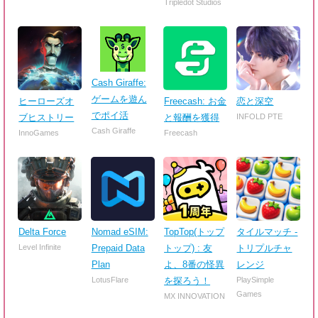
Tripledot Studios
Cash Giraffe:
ゲームを遊ん
ヒーローズオ
Freecash: お金
恋と深空
でポイ活
ブヒストリー
と報酬を獲得
INFOLD PTE
Cash Giraffe
InnoGames
Freecash
Delta Force
Nomad eSIM:
TopTop(トップ
タイルマッチ -
Level Infinite
Prepaid Data
トップ) : 友
トリプルチャ
Plan
よ、8番の怪異
レンジ
LotusFlare
を探ろう！
PlaySimple
Games
MX INNOVATION