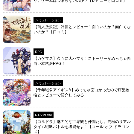
リ。ゲームはつまらないのか？【レビューと口コミ】
シミュレーション
【商人放浪‪記】評価とレビュー！面白いのか？面白くな
いのか？【口コミ】
RPG
【カゲマス】久々に大ハマり！ストーリーがめっちゃ面
白い本格派RPG！
シミュレーション
【千年戦争アイギスA】めっちゃ面白かったので序盤攻
略とレビューで紹介してみる
RTS/MOBA
【コルドラ】魅力的な世界観と仲間たち。究極のリアル
タイム戦略バトルを堪能せよ！【コール オブ ドラゴン
ズ】