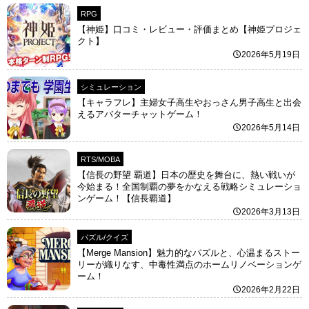
RPG
【神姫】口コミ・レビュー・評価まとめ【神姫プロジェ
クト】
2026年5月19日
シミュレーション
【キャラフレ】主婦女子高生やおっさん男子高生と出会
えるアバターチャットゲーム！
2026年5月14日
RTS/MOBA
【信長の野望 覇道】日本の歴史を舞台に、熱い戦いが
今始まる！全国制覇の夢をかなえる戦略シミュレーショ
ンゲーム！【信長覇道】
2026年3月13日
パズル/クイズ
【Merge Mansion】魅力的なパズルと、心温まるストー
リーが織りなす、中毒性満点のホームリノベーションゲ
ーム！
2026年2月22日