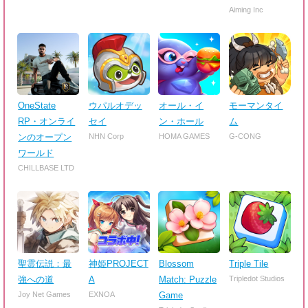
Aiming Inc
OneState
ウパルオデッ
オール・イ
モーマンタイ
RP・オンライ
セイ
ン・ホール
ム
ンのオープン
NHN Corp
HOMA GAMES
G-CONG
ワールド
CHILLBASE LTD
聖霊伝説：最
神姫PROJECT
Blossom
Triple Tile
強への道
A
Match: Puzzle
Tripledot Studios
Joy Net Games
EXNOA
Game