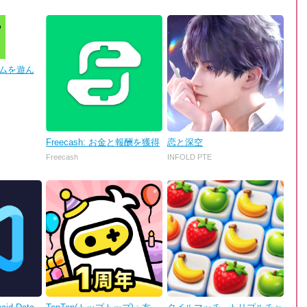
 ゲームを遊ん
Freecash: お金と報酬を獲得
恋と深空
Freecash
INFOLD PTE