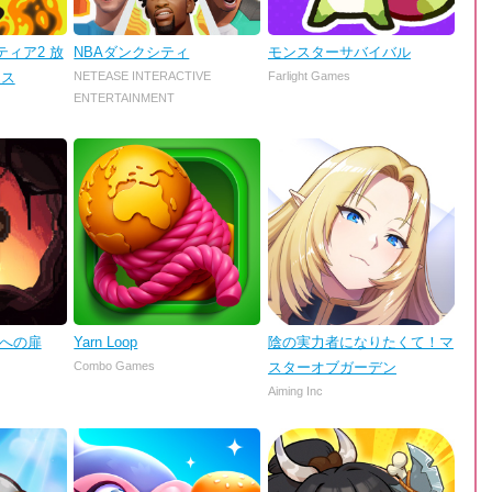
ィア2 放
NBAダンクシティ
モンスターサバイバル
ンス
NETEASE INTERACTIVE
Farlight Games
ENTERTAINMENT
理への扉
Yarn Loop
陰の実力者になりたくて！マ
Combo Games
スターオブガーデン
Aiming Inc