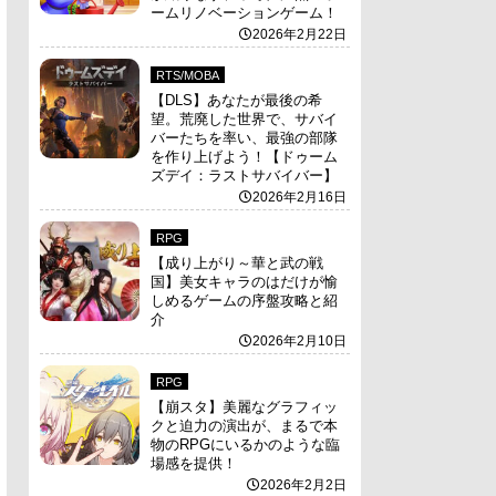
ームリノベーションゲーム！
2026年2月22日
RTS/MOBA
【DLS】あなたが最後の希
望。荒廃した世界で、サバイ
バーたちを率い、最強の部隊
を作り上げよう！【ドゥーム
ズデイ：ラストサバイバー】
2026年2月16日
RPG
【成り上がり～華と武の戦
国】美女キャラのはだけが愉
しめるゲームの序盤攻略と紹
介
2026年2月10日
RPG
【崩スタ】美麗なグラフィッ
クと迫力の演出が、まるで本
物のRPGにいるかのような臨
場感を提供！
2026年2月2日