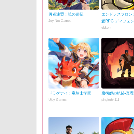
勇者連盟：暁の遠征
エンドレスフロンテ
Joy Net Games
置RPG ディフェ
ekkorr
ドラゲナイ：竜騎士学園
魔術師の軌跡-真
Ujoy Games
pingkehk111