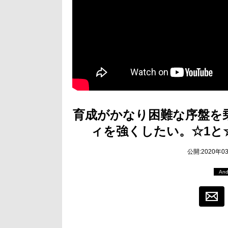
育成がかなり困難な序盤を
ィを強くしたい。☆1と
公開:2020年0
And