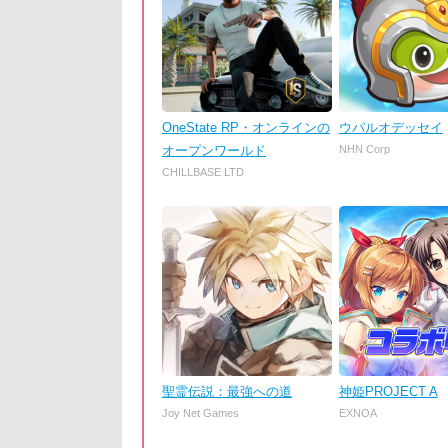
OneState RP・オンラインの
ウパルオデッセイ
オープンワールド
NHN Corp
CHILLBASE LTD
聖霊伝説：最強への道
神姫PROJECT A
Joy Net Games
EXNOA