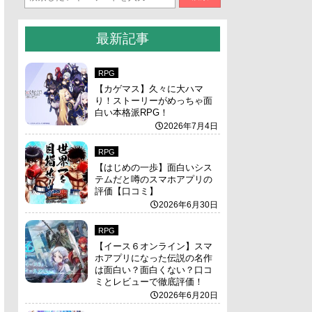
最新記事
RPG
【カゲマス】久々に大ハマ
り！ストーリーがめっちゃ面
白い本格派RPG！
2026年7月4日
RPG
【はじめの一歩】面白いシス
テムだと噂のスマホアプリの
評価【口コミ】
2026年6月30日
RPG
【イース６オンライン】スマ
ホアプリになった伝説の名作
は面白い？面白くない？口コ
ミとレビューで徹底評価！
2026年6月20日