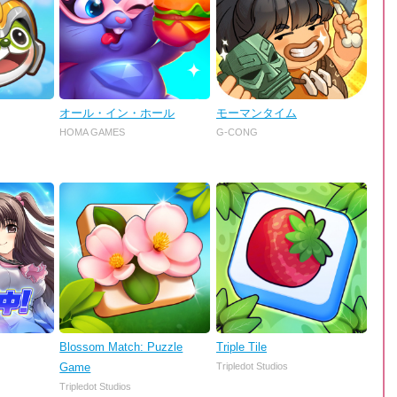
オール・イン・ホール
モーマンタイム
HOMA GAMES
G-CONG
Blossom Match: Puzzle
Triple Tile
Game
Tripledot Studios
Tripledot Studios