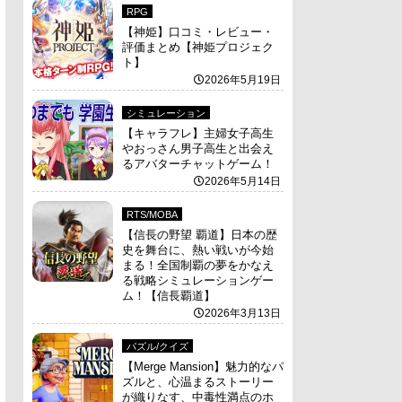
RPG
【神姫】口コミ・レビュー・
評価まとめ【神姫プロジェク
ト】
2026年5月19日
シミュレーション
【キャラフレ】主婦女子高生
やおっさん男子高生と出会え
るアバターチャットゲーム！
2026年5月14日
RTS/MOBA
【信長の野望 覇道】日本の歴
史を舞台に、熱い戦いが今始
まる！全国制覇の夢をかなえ
る戦略シミュレーションゲー
ム！【信長覇道】
2026年3月13日
パズル/クイズ
【Merge Mansion】魅力的なパ
ズルと、心温まるストーリー
が織りなす、中毒性満点のホ