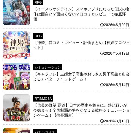
RPG
【イース６オンライン】スマホアプリになった伝説の名
作は面白い？面白くない？口コミとレビューで徹底評
価！
2026年6月20日
RPG
【神姫】口コミ・レビュー・評価まとめ【神姫プロジェ
クト】
2026年5月19日
シミュレーション
【キャラフレ】主婦女子高生やおっさん男子高生と出会
えるアバターチャットゲーム！
2026年5月14日
RTS/MOBA
【信長の野望 覇道】日本の歴史を舞台に、熱い戦いが
今始まる！全国制覇の夢をかなえる戦略シミュレーショ
ンゲーム！【信長覇道】
2026年3月13日
パズル/クイズ