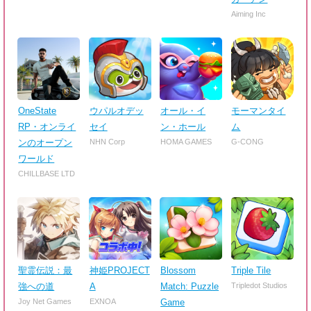
Aiming Inc
OneState
ウパルオデッ
オール・イ
モーマンタイ
RP・オンライ
セイ
ン・ホール
ム
ンのオープン
NHN Corp
HOMA GAMES
G-CONG
ワールド
CHILLBASE LTD
聖霊伝説：最
神姫PROJECT
Blossom
Triple Tile
強への道
A
Match: Puzzle
Tripledot Studios
Joy Net Games
EXNOA
Game