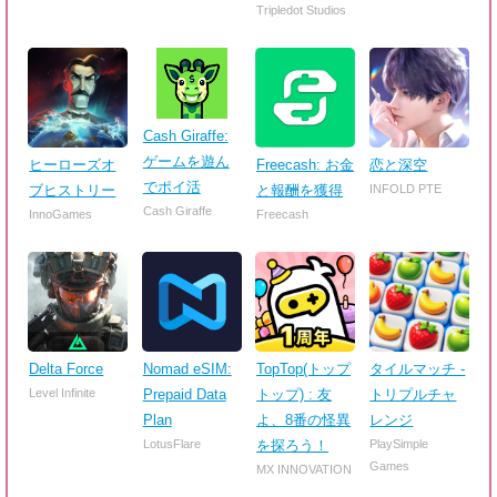
Tripledot Studios
Cash Giraffe:
ゲームを遊ん
ヒーローズオ
Freecash: お金
恋と深空
でポイ活
ブヒストリー
と報酬を獲得
INFOLD PTE
Cash Giraffe
InnoGames
Freecash
Delta Force
Nomad eSIM:
TopTop(トップ
タイルマッチ -
Level Infinite
Prepaid Data
トップ) : 友
トリプルチャ
Plan
よ、8番の怪異
レンジ
LotusFlare
を探ろう！
PlaySimple
Games
MX INNOVATION