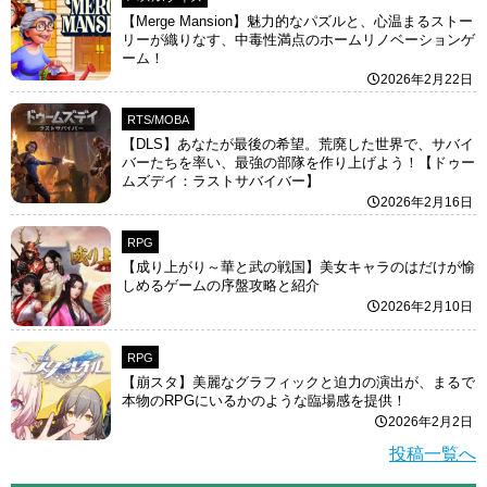
【Merge Mansion】魅力的なパズルと、心温まるストー
リーが織りなす、中毒性満点のホームリノベーションゲ
ーム！
2026年2月22日
RTS/MOBA
【DLS】あなたが最後の希望。荒廃した世界で、サバイ
バーたちを率い、最強の部隊を作り上げよう！【ドゥー
ムズデイ：ラストサバイバー】
2026年2月16日
RPG
【成り上がり～華と武の戦国】美女キャラのはだけが愉
しめるゲームの序盤攻略と紹介
2026年2月10日
RPG
【崩スタ】美麗なグラフィックと迫力の演出が、まるで
本物のRPGにいるかのような臨場感を提供！
2026年2月2日
投稿一覧へ