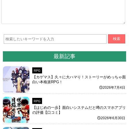
検索
最新記事
RPG
【カゲマス】久々に大ハマり！ストーリーがめっちゃ面
白い本格派RPG！
2026年7月4日
RPG
【はじめの一歩】面白いシステムだと噂のスマホアプリ
の評価【口コミ】
2026年6月30日