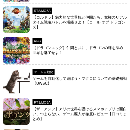
RTS/MOBA
【コルドラ】魅力的な世界観と仲間たち。究極のリアル
タイム戦略バトルを堪能せよ！【コール オブ ドラゴン
ズ】
RPG
【ドラゴンエッグ】仲間と共に、ドラゴンの絆を深め、
世界を魅了せよ！
ゲーム自動化
ゲームを自動化して遊ぼう・マクロについての基礎知識
【UWSC】
RTS/MOBA
【ザ・アンツ】アリの世界を覗けるスマホアプリは面白
い、つまらない、ゲーム廃人が徹底レビュー【口コミま
とめ】