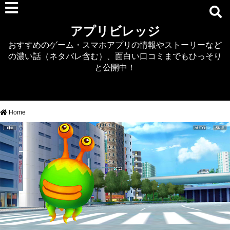
RPG
アプリビレッジ
マジカミ
おすすめのゲーム・スマホアプリの情報やストーリーなど
デタリキZ
の濃い話（ネタバレ含む）、面白い口コミまでもひっそり
アナザーエデン
と公開中！
プリンセスコネクト
EQエミュ
このファン（このすば）
Home
RTS/MOBA
アクション
シミュレーション
牧場婚活
DEAD OR ALIVE XVV
パズル/クイズ
ノベル