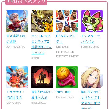
勇者連盟：暁
エンドレスフ
NBAダンクシ
モンスターサ
の遠征
ロンティア2
ティ
バイバル
Joy Net Games
放置RPG ディ
NETEASE
Farlight Games
INTERACTIVE
フェンス
ENTERTAINMENT
ekkorr
ドラゲナイ：
魔術師の軌跡-
Yarn Loop
陰の実力者に
竜騎士学園
真理への扉
Combo Games
なりたくて！
Ujoy Games
pingkehk111
マスターオブ
ガーデン