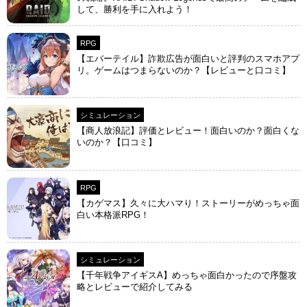
して、勝利を手に入れよう！
RPG
【エバーテイル】詐欺広告が面白いと評判のスマホアプ
リ。ゲームはつまらないのか？【レビューと口コミ】
シミュレーション
【商人放浪‪記】評価とレビュー！面白いのか？面白くな
いのか？【口コミ】
RPG
【カゲマス】久々に大ハマり！ストーリーがめっちゃ面
白い本格派RPG！
シミュレーション
【千年戦争アイギスA】めっちゃ面白かったので序盤攻
略とレビューで紹介してみる