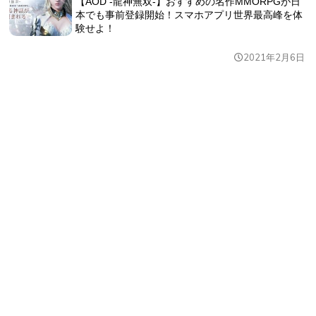
【AOD -龍神無双-】おすすめの名作MMORPGが日
本でも事前登録開始！スマホアプリ世界最高峰を体
験せよ！
2021年2月6日