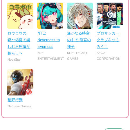
ロウロウの
NTE:
遙かなる時空
プロサッカー
郷〜箱庭で楽
Neverness to
の中で 龍宮の
クラブをつく
しむ不思議な
Everness
神子
ろう！
暮らし〜
N2E
KOEI TECMO
SEGA
ENTERTAINMENT
GAMES
CORPORATION
NovaStar
荒野行動
NetEase Games