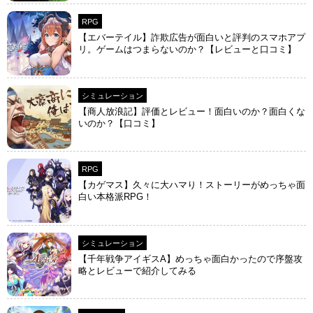
RPG
【エバーテイル】詐欺広告が面白いと評判のスマホアプ
リ。ゲームはつまらないのか？【レビューと口コミ】
シミュレーション
【商人放浪‪記】評価とレビュー！面白いのか？面白くな
いのか？【口コミ】
RPG
【カゲマス】久々に大ハマり！ストーリーがめっちゃ面
白い本格派RPG！
シミュレーション
【千年戦争アイギスA】めっちゃ面白かったので序盤攻
略とレビューで紹介してみる