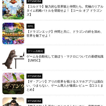
RTS/MOBA
【コルドラ】魅力的な世界観と仲間たち。究極のリアル
タイム戦略バトルを堪能せよ！【コール オブ ドラゴン
ズ】
RPG
【ドラゴンエッグ】仲間と共に、ドラゴンの絆を深め、
世界を魅了せよ！
ゲーム自動化
ゲームを自動化して遊ぼう・マクロについての基礎知識
【UWSC】
RTS/MOBA
【ザ・アンツ】アリの世界を覗けるスマホアプリは面白
い、つまらない、ゲーム廃人が徹底レビュー【口コミま
とめ】
RTS/MOBA