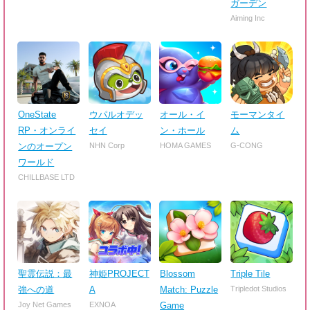
ガーデン
Aiming Inc
OneState
ウパルオデッ
オール・イ
モーマンタイ
RP・オンライ
セイ
ン・ホール
ム
ンのオープン
NHN Corp
HOMA GAMES
G-CONG
ワールド
CHILLBASE LTD
聖霊伝説：最
神姫PROJECT
Blossom
Triple Tile
強への道
A
Match: Puzzle
Tripledot Studios
Joy Net Games
EXNOA
Game