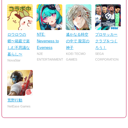
ロウロウの
NTE:
遙かなる時空
プロサッカー
郷〜箱庭で楽
Neverness to
の中で 龍宮の
クラブをつく
しむ不思議な
Everness
神子
ろう！
暮らし〜
N2E
KOEI TECMO
SEGA
ENTERTAINMENT
GAMES
CORPORATION
NovaStar
荒野行動
NetEase Games