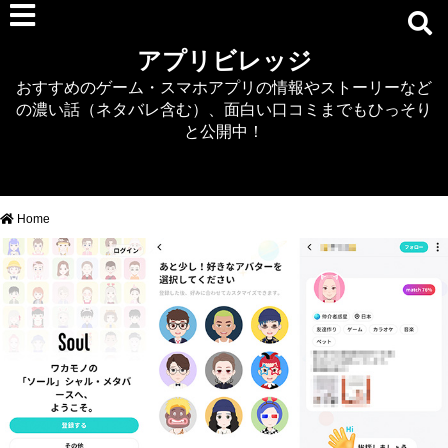
RPG
アプリビレッジ
マジカミ
おすすめのゲーム・スマホアプリの情報やストーリーなど
デタリキZ
の濃い話（ネタバレ含む）、面白い口コミまでもひっそり
アナザーエデン
と公開中！
プリンセスコネクト
EQエミュ
このファン（このすば）
Home
RTS/MOBA
アクション
シミュレーション
牧場婚活
DEAD OR ALIVE XVV
パズル/クイズ
ノベル