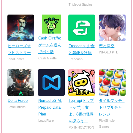
Tripledot Studios
Cash Giraffe:
ゲームを遊ん
ヒーローズオ
Freecash: お金
恋と深空
でポイ活
ブヒストリー
と報酬を獲得
INFOLD PTE
Cash Giraffe
InnoGames
Freecash
Delta Force
Nomad eSIM:
TopTop(トップ
タイルマッチ -
Level Infinite
Prepaid Data
トップ) : 友
トリプルチャ
Plan
よ、8番の怪異
レンジ
LotusFlare
を探ろう！
PlaySimple
Games
MX INNOVATION