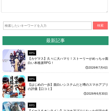
検索
最新記事
RPG
【カゲマス】久々に大ハマり！ストーリーがめっちゃ面
白い本格派RPG！
2026年7月4日
RPG
【はじめの一歩】面白いシステムだと噂のスマホアプリ
の評価【口コミ】
2026年6月30日
RPG
【イース６オンライン】スマホアプリになった伝説の名