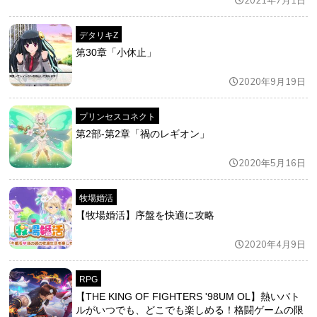
デタリキZ
第30章「小休止」
2020年9月19日
プリンセスコネクト
第2部-第2章「禍のレギオン」
2020年5月16日
牧場婚活
【牧場婚活】序盤を快適に攻略
2020年4月9日
RPG
【THE KING OF FIGHTERS '98UM OL】熱いバト
ルがいつでも、どこでも楽しめる！格闘ゲームの限