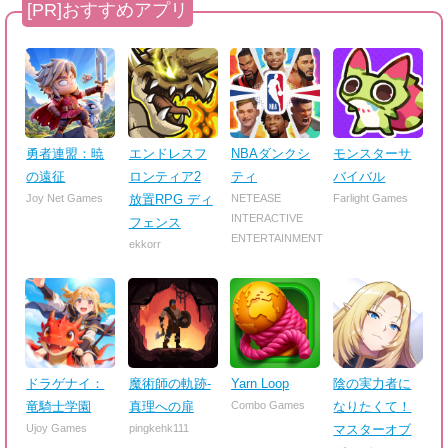
勇者連盟：暁
エンドレスフ
NBAダンクシ
モンスターサ
の遠征
ロンティア2
ティ
バイバル
Joy Net Games
放置RPG ディ
NETEASE
Farlight Games
INTERACTIVE
フェンス
ENTERTAINMENT
ekkorr
ドラゲナイ：
魔術師の軌跡-
Yarn Loop
陰の実力者に
竜騎士学園
真理への扉
Combo Games
なりたくて！
Ujoy Games
pingkehk111
マスターオブ