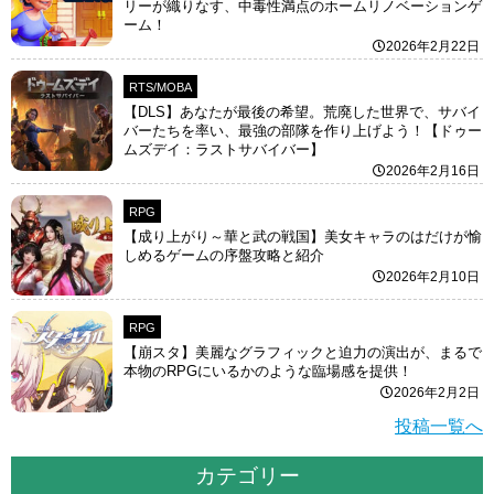
リーが織りなす、中毒性満点のホームリノベーションゲ
ーム！
2026年2月22日
RTS/MOBA
【DLS】あなたが最後の希望。荒廃した世界で、サバイ
バーたちを率い、最強の部隊を作り上げよう！【ドゥー
ムズデイ：ラストサバイバー】
2026年2月16日
RPG
【成り上がり～華と武の戦国】美女キャラのはだけが愉
しめるゲームの序盤攻略と紹介
2026年2月10日
RPG
【崩スタ】美麗なグラフィックと迫力の演出が、まるで
本物のRPGにいるかのような臨場感を提供！
2026年2月2日
投稿一覧へ
カテゴリー