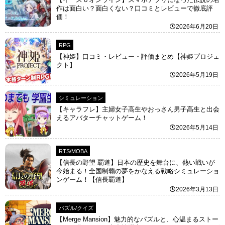
作は面白い？面白くない？口コミとレビューで徹底評
価！
2026年6月20日
RPG
【神姫】口コミ・レビュー・評価まとめ【神姫プロジェ
クト】
2026年5月19日
シミュレーション
【キャラフレ】主婦女子高生やおっさん男子高生と出会
えるアバターチャットゲーム！
2026年5月14日
RTS/MOBA
【信長の野望 覇道】日本の歴史を舞台に、熱い戦いが
今始まる！全国制覇の夢をかなえる戦略シミュレーショ
ンゲーム！【信長覇道】
2026年3月13日
パズル/クイズ
【Merge Mansion】魅力的なパズルと、心温まるストー