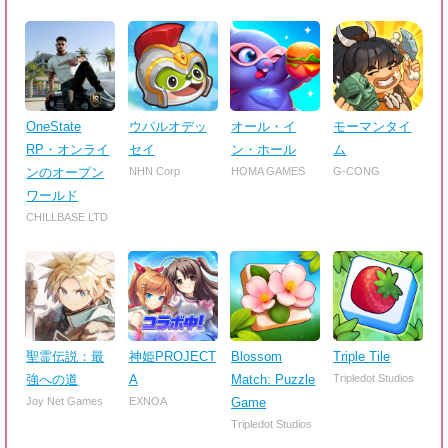
OneState
ウパルオデッ
オール・イ
モーマンタイ
RP・オンライ
セイ
ン・ホール
ム
ンのオープン
NHN Corp
HOMA GAMES
G-CONG
ワールド
CHILLBASE LTD
聖霊伝説：最
神姫PROJECT
Blossom
Triple Tile
強への道
A
Match: Puzzle
Tripledot Studios
Joy Net Games
EXNOA
Game
Tripledot Studios