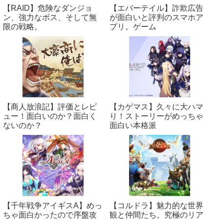
【RAID】危険なダンジョ
【エバーテイル】詐欺広告
ン、強力なボス、そして無
が面白いと評判のスマホア
限の戦略。
プリ。ゲーム
【商人放浪‪記】評価とレビ
【カゲマス】久々に大ハマ
ュー！面白いのか？面白く
り！ストーリーがめっちゃ
ないのか？
面白い本格派
【千年戦争アイギスA】めっ
【コルドラ】魅力的な世界
ちゃ面白かったので序盤攻
観と仲間たち。究極のリア