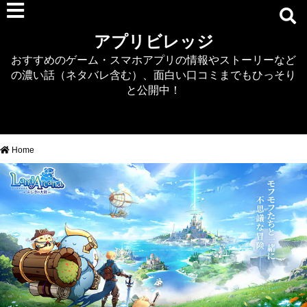
RPG
アプリビレッジ
マジカミ
おすすめのゲーム・スマホアプリの情報やストーリーなど
デタリキZ
の濃い話（ネタバレ含む）、面白い口コミまでもひっそり
アナザーエデン
と公開中！
プリンセスコネクト
EQエミュ
このファン（このすば）
Home
RTS/MOBA
アクション
シミュレーション
牧場婚活
DEAD OR ALIVE XVV
パズル/クイズ
ノベル