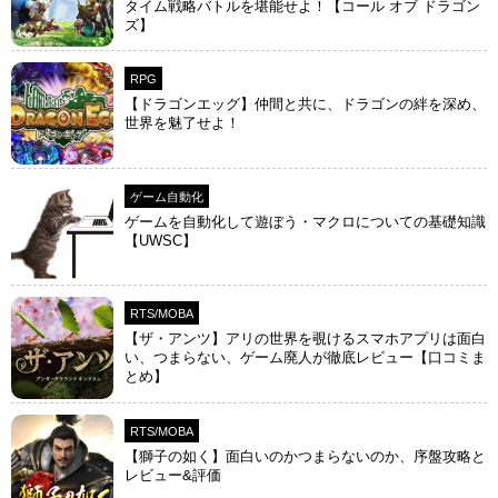
タイム戦略バトルを堪能せよ！【コール オブ ドラゴン
ズ】
RPG
【ドラゴンエッグ】仲間と共に、ドラゴンの絆を深め、
世界を魅了せよ！
ゲーム自動化
ゲームを自動化して遊ぼう・マクロについての基礎知識
【UWSC】
RTS/MOBA
【ザ・アンツ】アリの世界を覗けるスマホアプリは面白
い、つまらない、ゲーム廃人が徹底レビュー【口コミま
とめ】
RTS/MOBA
【獅子の如く】面白いのかつまらないのか、序盤攻略と
レビュー&評価