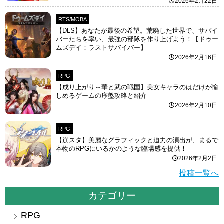
2026年2月22日
RTS/MOBA
【DLS】あなたが最後の希望。荒廃した世界で、サバイ
バーたちを率い、最強の部隊を作り上げよう！【ドゥー
ムズデイ：ラストサバイバー】
2026年2月16日
RPG
【成り上がり～華と武の戦国】美女キャラのはだけが愉
しめるゲームの序盤攻略と紹介
2026年2月10日
RPG
【崩スタ】美麗なグラフィックと迫力の演出が、まるで
本物のRPGにいるかのような臨場感を提供！
2026年2月2日
投稿一覧へ
カテゴリー
RPG