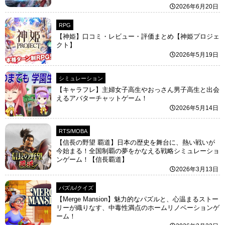
2026年6月20日
RPG
【神姫】口コミ・レビュー・評価まとめ【神姫プロジェ
クト】
2026年5月19日
シミュレーション
【キャラフレ】主婦女子高生やおっさん男子高生と出会
えるアバターチャットゲーム！
2026年5月14日
RTS/MOBA
【信長の野望 覇道】日本の歴史を舞台に、熱い戦いが
今始まる！全国制覇の夢をかなえる戦略シミュレーショ
ンゲーム！【信長覇道】
2026年3月13日
パズル/クイズ
【Merge Mansion】魅力的なパズルと、心温まるストー
リーが織りなす、中毒性満点のホームリノベーションゲ
ーム！