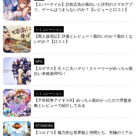
【エバーテイル】詐欺広告が面白いと評判のスマホアプ
リ。ゲームはつまらないのか？【レビューと口コミ】
シミュレーション
【商人放浪‪記】評価とレビュー！面白いのか？面白くな
いのか？【口コミ】
RPG
【カゲマス】久々に大ハマり！ストーリーがめっちゃ面
白い本格派RPG！
シミュレーション
【千年戦争アイギスA】めっちゃ面白かったので序盤攻
略とレビューで紹介してみる
RTS/MOBA
【コルドラ】魅力的な世界観と仲間たち。究極のリアル