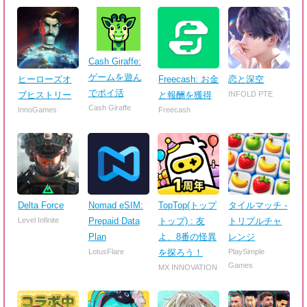
Cash Giraffe:
ゲームを遊ん
ヒーローズオ
Freecash: お金
恋と深空
でポイ活
ブヒストリー
と報酬を獲得
INFOLD PTE
Cash Giraffe
InnoGames
Freecash
Delta Force
Nomad eSIM:
TopTop(トップ
タイルマッチ -
Level Infinite
Prepaid Data
トップ) : 友
トリプルチャ
Plan
よ、8番の怪異
レンジ
LotusFlare
を探ろう！
PlaySimple
Games
MX INNOVATION