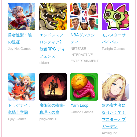
勇者連盟：暁
エンドレスフ
NBAダンクシ
モンスターサ
の遠征
ロンティア2
ティ
バイバル
Joy Net Games
放置RPG ディ
NETEASE
Farlight Games
INTERACTIVE
フェンス
ENTERTAINMENT
ekkorr
ドラゲナイ：
魔術師の軌跡-
Yarn Loop
陰の実力者に
竜騎士学園
真理への扉
Combo Games
なりたくて！
Ujoy Games
pingkehk111
マスターオブ
ガーデン
Aiming Inc