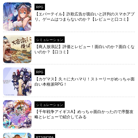
RPG
【エバーテイル】詐欺広告が面白いと評判のスマホアプ
リ。ゲームはつまらないのか？【レビューと口コミ】
シミュレーション
【商人放浪‪記】評価とレビュー！面白いのか？面白くな
いのか？【口コミ】
RPG
【カゲマス】久々に大ハマり！ストーリーがめっちゃ面
白い本格派RPG！
シミュレーション
【千年戦争アイギスA】めっちゃ面白かったので序盤攻
略とレビューで紹介してみる
RTS/MOBA