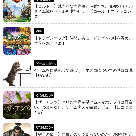
【コルドラ】魅力的な世界観と仲間たち。究極のリアル
タイム戦略バトルを堪能せよ！【コール オブ ドラゴン
ズ】
RPG
【ドラゴンエッグ】仲間と共に、ドラゴンの絆を深め、
世界を魅了せよ！
ゲーム自動化
ゲームを自動化して遊ぼう・マクロについての基礎知識
【UWSC】
RTS/MOBA
【ザ・アンツ】アリの世界を覗けるスマホアプリは面白
い、つまらない、ゲーム廃人が徹底レビュー【口コミま
とめ】
RTS/MOBA
【獅子の如く】面白いのかつまらないのか、序盤攻略と