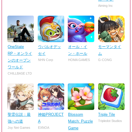
Aiming Inc
OneState
ウパルオデッ
オール・イ
モーマンタイ
RP・オンライ
セイ
ン・ホール
ム
ンのオープン
NHN Corp
HOMA GAMES
G-CONG
ワールド
CHILLBASE LTD
聖霊伝説：最
神姫PROJECT
Blossom
Triple Tile
強への道
A
Match: Puzzle
Tripledot Studios
Joy Net Games
EXNOA
Game