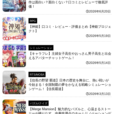
作は面白い？面白くない？口コミとレビューで徹底評
価！
2026年6月20日
RPG
【神姫】口コミ・レビュー・評価まとめ【神姫プロジェ
クト】
2026年5月19日
シミュレーション
【キャラフレ】主婦女子高生やおっさん男子高生と出会
えるアバターチャットゲーム！
2026年5月14日
RTS/MOBA
【信長の野望 覇道】日本の歴史を舞台に、熱い戦いが
今始まる！全国制覇の夢をかなえる戦略シミュレーショ
ンゲーム！【信長覇道】
2026年3月13日
パズル/クイズ
【Merge Mansion】魅力的なパズルと、心温まるストー
リーが織りなす、中毒性満点のホームリノベーションゲ