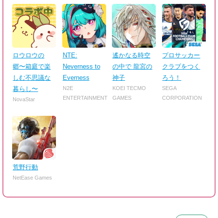
ロウロウの
NTE:
遙かなる時空
プロサッカー
郷〜箱庭で楽
Neverness to
の中で 龍宮の
クラブをつく
しむ不思議な
Everness
神子
ろう！
暮らし〜
N2E
KOEI TECMO
SEGA
ENTERTAINMENT
GAMES
CORPORATION
NovaStar
荒野行動
NetEase Games