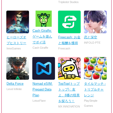
Tripledot Studios
Cash Giraffe:
ゲームを遊ん
ヒーローズオ
Freecash: お金
恋と深空
でポイ活
ブヒストリー
と報酬を獲得
INFOLD PTE
Cash Giraffe
InnoGames
Freecash
Delta Force
Nomad eSIM:
TopTop(トップ
タイルマッチ -
Level Infinite
Prepaid Data
トップ) : 友
トリプルチャ
Plan
よ、8番の怪異
レンジ
LotusFlare
を探ろう！
PlaySimple
Games
MX INNOVATION