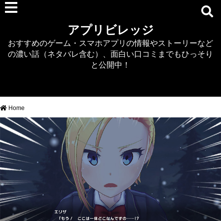
RPG
アプリビレッジ
マジカミ
おすすめのゲーム・スマホアプリの情報やストーリーなど
デタリキZ
の濃い話（ネタバレ含む）、面白い口コミまでもひっそり
アナザーエデン
と公開中！
プリンセスコネクト
EQエミュ
このファン（このすば）
Home
RTS/MOBA
アクション
シミュレーション
牧場婚活
DEAD OR ALIVE XVV
パズル/クイズ
ノベル