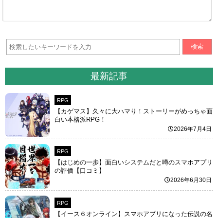
検索
最新記事
RPG
【カゲマス】久々に大ハマり！ストーリーがめっちゃ面
白い本格派RPG！
2026年7月4日
RPG
【はじめの一歩】面白いシステムだと噂のスマホアプリ
の評価【口コミ】
2026年6月30日
RPG
【イース６オンライン】スマホアプリになった伝説の名