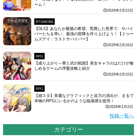
ーム！
2026年2月22日
RTS/MOBA
【DLS】あなたが最後の希望。荒廃した世界で、サバイ
バーたちを率い、最強の部隊を作り上げよう！【ドゥー
ムズデイ：ラストサバイバー】
2026年2月16日
RPG
【成り上がり～華と武の戦国】美女キャラのはだけが愉
しめるゲームの序盤攻略と紹介
2026年2月10日
RPG
【崩スタ】美麗なグラフィックと迫力の演出が、まるで
本物のRPGにいるかのような臨場感を提供！
2026年2月2日
投稿一覧へ
カテゴリー