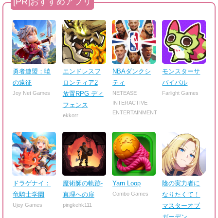
勇者連盟：暁
エンドレスフ
NBAダンクシ
モンスターサ
の遠征
ロンティア2
ティ
バイバル
Joy Net Games
放置RPG ディ
NETEASE
Farlight Games
INTERACTIVE
フェンス
ENTERTAINMENT
ekkorr
ドラゲナイ：
魔術師の軌跡-
Yarn Loop
陰の実力者に
竜騎士学園
真理への扉
Combo Games
なりたくて！
Ujoy Games
pingkehk111
マスターオブ
ガーデン