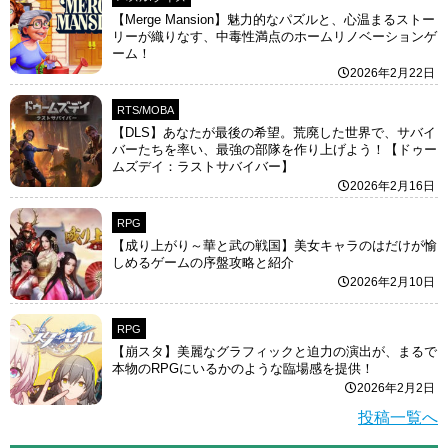
【Merge Mansion】魅力的なパズルと、心温まるストー
リーが織りなす、中毒性満点のホームリノベーションゲ
ーム！
2026年2月22日
RTS/MOBA
【DLS】あなたが最後の希望。荒廃した世界で、サバイ
バーたちを率い、最強の部隊を作り上げよう！【ドゥー
ムズデイ：ラストサバイバー】
2026年2月16日
RPG
【成り上がり～華と武の戦国】美女キャラのはだけが愉
しめるゲームの序盤攻略と紹介
2026年2月10日
RPG
【崩スタ】美麗なグラフィックと迫力の演出が、まるで
本物のRPGにいるかのような臨場感を提供！
2026年2月2日
投稿一覧へ