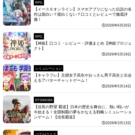
RPG
【イース６オンライン】スマホアプリになった伝説の名
作は面白い？面白くない？口コミとレビューで徹底評
価！
2026年6月20日
RPG
【神姫】口コミ・レビュー・評価まとめ【神姫プロジェ
クト】
2026年5月19日
シミュレーション
【キャラフレ】主婦女子高生やおっさん男子高生と出会
えるアバターチャットゲーム！
2026年5月14日
RTS/MOBA
【信長の野望 覇道】日本の歴史を舞台に、熱い戦いが
今始まる！全国制覇の夢をかなえる戦略シミュレーショ
ンゲーム！【信長覇道】
2026年3月13日
パズル/クイズ