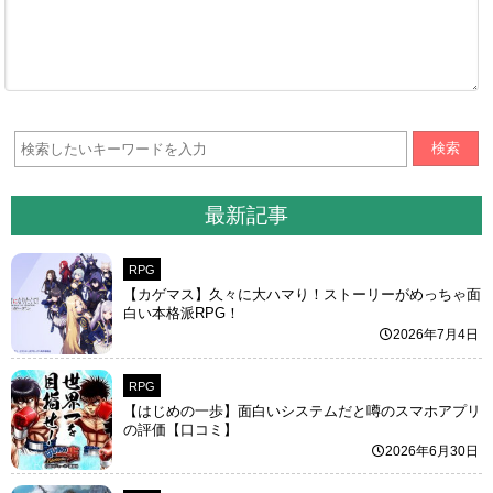
検索
最新記事
RPG
【カゲマス】久々に大ハマり！ストーリーがめっちゃ面
白い本格派RPG！
2026年7月4日
RPG
【はじめの一歩】面白いシステムだと噂のスマホアプリ
の評価【口コミ】
2026年6月30日