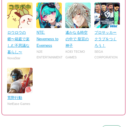
ロウロウの
NTE:
遙かなる時空
プロサッカー
郷〜箱庭で楽
Neverness to
の中で 龍宮の
クラブをつく
しむ不思議な
Everness
神子
ろう！
暮らし〜
N2E
KOEI TECMO
SEGA
ENTERTAINMENT
GAMES
CORPORATION
NovaStar
荒野行動
NetEase Games