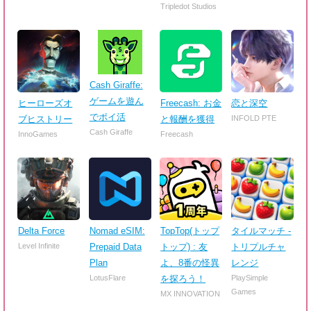
Tripledot Studios
Cash Giraffe:
ゲームを遊ん
ヒーローズオ
Freecash: お金
恋と深空
でポイ活
ブヒストリー
と報酬を獲得
INFOLD PTE
Cash Giraffe
InnoGames
Freecash
Delta Force
Nomad eSIM:
TopTop(トップ
タイルマッチ -
Level Infinite
Prepaid Data
トップ) : 友
トリプルチャ
Plan
よ、8番の怪異
レンジ
LotusFlare
を探ろう！
PlaySimple
Games
MX INNOVATION