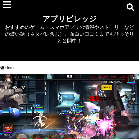
RPG
アプリビレッジ
マジカミ
おすすめのゲーム・スマホアプリの情報やストーリーなど
デタリキZ
の濃い話（ネタバレ含む）、面白い口コミまでもひっそり
アナザーエデン
と公開中！
プリンセスコネクト
EQエミュ
このファン（このすば）
Home
RTS/MOBA
アクション
シミュレーション
牧場婚活
DEAD OR ALIVE XVV
パズル/クイズ
ノベル