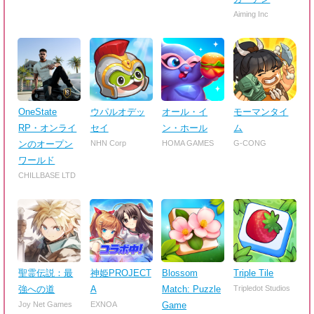
Aiming Inc
OneState
ウパルオデッ
オール・イ
モーマンタイ
RP・オンライ
セイ
ン・ホール
ム
ンのオープン
NHN Corp
HOMA GAMES
G-CONG
ワールド
CHILLBASE LTD
聖霊伝説：最
神姫PROJECT
Blossom
Triple Tile
強への道
A
Match: Puzzle
Tripledot Studios
Joy Net Games
EXNOA
Game