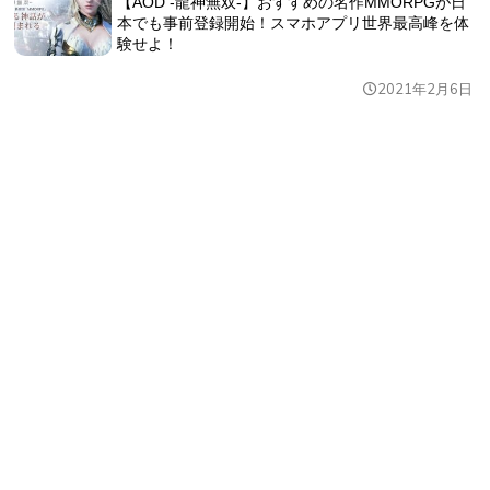
【AOD -龍神無双-】おすすめの名作MMORPGが日
本でも事前登録開始！スマホアプリ世界最高峰を体
験せよ！
2021年2月6日