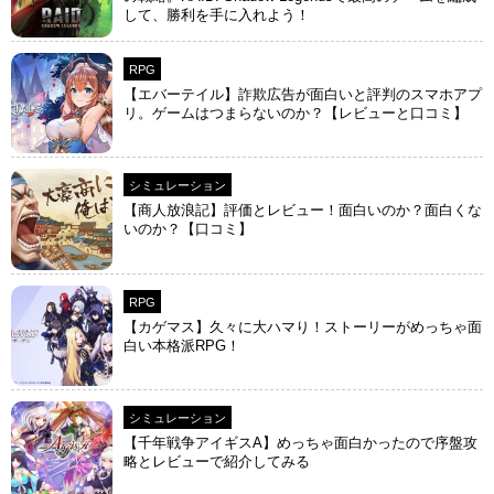
して、勝利を手に入れよう！
RPG
【エバーテイル】詐欺広告が面白いと評判のスマホアプ
リ。ゲームはつまらないのか？【レビューと口コミ】
シミュレーション
【商人放浪‪記】評価とレビュー！面白いのか？面白くな
いのか？【口コミ】
RPG
【カゲマス】久々に大ハマり！ストーリーがめっちゃ面
白い本格派RPG！
シミュレーション
【千年戦争アイギスA】めっちゃ面白かったので序盤攻
略とレビューで紹介してみる