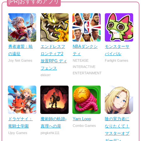
勇者連盟：暁
エンドレスフ
NBAダンクシ
モンスターサ
の遠征
ロンティア2
ティ
バイバル
Joy Net Games
放置RPG ディ
NETEASE
Farlight Games
INTERACTIVE
フェンス
ENTERTAINMENT
ekkorr
ドラゲナイ：
魔術師の軌跡-
Yarn Loop
陰の実力者に
竜騎士学園
真理への扉
Combo Games
なりたくて！
Ujoy Games
pingkehk111
マスターオブ
ガーデン