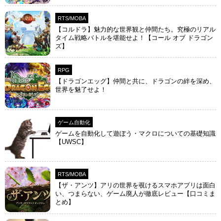
RTS/MOBA
【コルドラ】魅力的な世界観と仲間たち。究極のリアル
タイム戦略バトルを堪能せよ！【コール オブ ドラゴン
ズ】
RPG
【ドラゴンエッグ】仲間と共に、ドラゴンの絆を深め、
世界を魅了せよ！
ゲーム自動化
ゲームを自動化して遊ぼう・マクロについての基礎知識
【UWSC】
RTS/MOBA
【ザ・アンツ】アリの世界を覗けるスマホアプリは面白
い、つまらない、ゲーム廃人が徹底レビュー【口コミま
とめ】