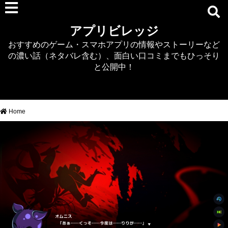
RPG
アプリビレッジ
マジカミ
おすすめのゲーム・スマホアプリの情報やストーリーなど
デタリキZ
の濃い話（ネタバレ含む）、面白い口コミまでもひっそり
アナザーエデン
と公開中！
プリンセスコネクト
EQエミュ
このファン（このすば）
Home
RTS/MOBA
アクション
シミュレーション
牧場婚活
DEAD OR ALIVE XVV
パズル/クイズ
ノベル