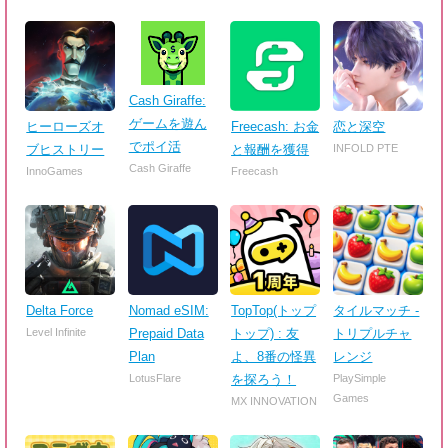
Cash Giraffe:
ゲームを遊ん
ヒーローズオ
Freecash: お金
恋と深空
でポイ活
ブヒストリー
と報酬を獲得
INFOLD PTE
Cash Giraffe
InnoGames
Freecash
Delta Force
Nomad eSIM:
TopTop(トップ
タイルマッチ -
Level Infinite
Prepaid Data
トップ) : 友
トリプルチャ
Plan
よ、8番の怪異
レンジ
LotusFlare
を探ろう！
PlaySimple
Games
MX INNOVATION