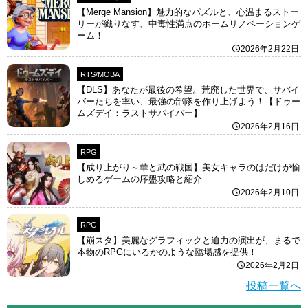
【Merge Mansion】魅力的なパズルと、心温まるストー
リーが織りなす、中毒性満点のホームリノベーションゲ
ーム！
2026年2月22日
RTS/MOBA
【DLS】あなたが最後の希望。荒廃した世界で、サバイ
バーたちを率い、最強の部隊を作り上げよう！【ドゥー
ムズデイ：ラストサバイバー】
2026年2月16日
RPG
【成り上がり～華と武の戦国】美女キャラのはだけが愉
しめるゲームの序盤攻略と紹介
2026年2月10日
RPG
【崩スタ】美麗なグラフィックと迫力の演出が、まるで
本物のRPGにいるかのような臨場感を提供！
2026年2月2日
投稿一覧へ