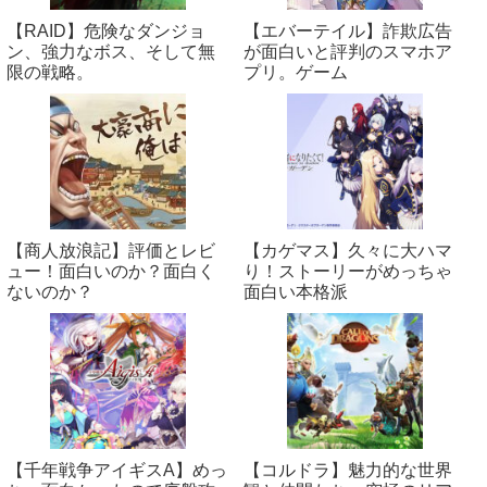
【RAID】危険なダンジョ
【エバーテイル】詐欺広告
ン、強力なボス、そして無
が面白いと評判のスマホア
限の戦略。
プリ。ゲーム
【商人放浪‪記】評価とレビ
【カゲマス】久々に大ハマ
ュー！面白いのか？面白く
り！ストーリーがめっちゃ
ないのか？
面白い本格派
【千年戦争アイギスA】めっ
【コルドラ】魅力的な世界