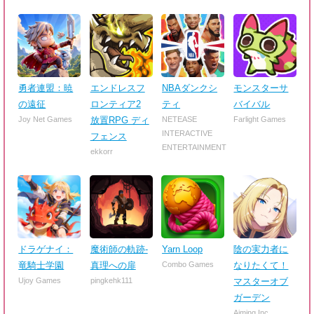
勇者連盟：暁
エンドレスフ
NBAダンクシ
モンスターサ
の遠征
ロンティア2
ティ
バイバル
Joy Net Games
放置RPG ディ
NETEASE
Farlight Games
INTERACTIVE
フェンス
ENTERTAINMENT
ekkorr
ドラゲナイ：
魔術師の軌跡-
Yarn Loop
陰の実力者に
竜騎士学園
真理への扉
Combo Games
なりたくて！
Ujoy Games
pingkehk111
マスターオブ
ガーデン
Aiming Inc