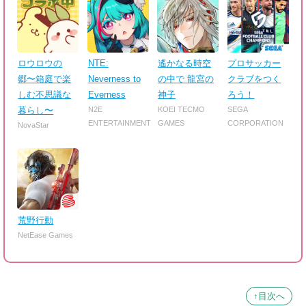
ロウロウの
NTE:
遙かなる時空
プロサッカー
郷〜箱庭で楽
Neverness to
の中で 龍宮の
クラブをつく
しむ不思議な
Everness
神子
ろう！
暮らし〜
N2E
KOEI TECMO
SEGA
ENTERTAINMENT
GAMES
CORPORATION
NovaStar
荒野行動
NetEase Games
↑目次へ