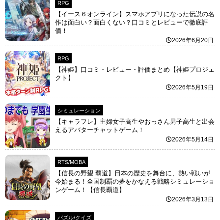
RPG
【イース６オンライン】スマホアプリになった伝説の名
作は面白い？面白くない？口コミとレビューで徹底評
価！
2026年6月20日
RPG
【神姫】口コミ・レビュー・評価まとめ【神姫プロジェ
クト】
2026年5月19日
シミュレーション
【キャラフレ】主婦女子高生やおっさん男子高生と出会
えるアバターチャットゲーム！
2026年5月14日
RTS/MOBA
【信長の野望 覇道】日本の歴史を舞台に、熱い戦いが
今始まる！全国制覇の夢をかなえる戦略シミュレーショ
ンゲーム！【信長覇道】
2026年3月13日
パズル/クイズ