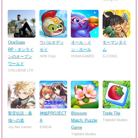
OneState
ウパルオデッ
オール・イ
モーマンタイ
RP・オンライ
セイ
ン・ホール
ム
ンのオープン
NHN Corp
HOMA GAMES
G-CONG
ワールド
CHILLBASE LTD
聖霊伝説：最
神姫PROJECT
Blossom
Triple Tile
強への道
A
Match: Puzzle
Tripledot Studios
Joy Net Games
EXNOA
Game
Tripledot Studios