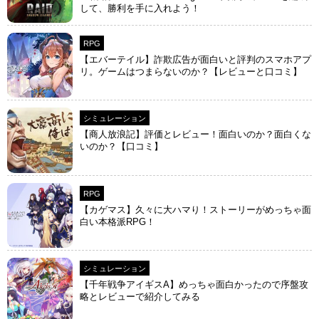
して、勝利を手に入れよう！
RPG
【エバーテイル】詐欺広告が面白いと評判のスマホアプ
リ。ゲームはつまらないのか？【レビューと口コミ】
シミュレーション
【商人放浪‪記】評価とレビュー！面白いのか？面白くな
いのか？【口コミ】
RPG
【カゲマス】久々に大ハマり！ストーリーがめっちゃ面
白い本格派RPG！
シミュレーション
【千年戦争アイギスA】めっちゃ面白かったので序盤攻
略とレビューで紹介してみる