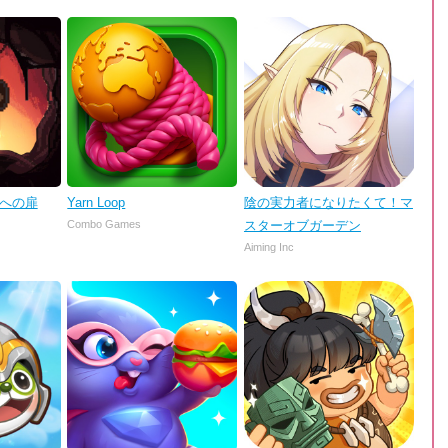
理への扉
Yarn Loop
陰の実力者になりたくて！マ
Combo Games
スターオブガーデン
Aiming Inc