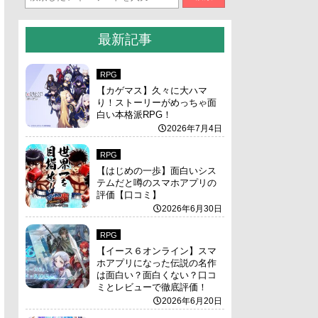
最新記事
RPG
【カゲマス】久々に大ハマ
り！ストーリーがめっちゃ面
白い本格派RPG！
2026年7月4日
RPG
【はじめの一歩】面白いシス
テムだと噂のスマホアプリの
評価【口コミ】
2026年6月30日
RPG
【イース６オンライン】スマ
ホアプリになった伝説の名作
は面白い？面白くない？口コ
ミとレビューで徹底評価！
2026年6月20日