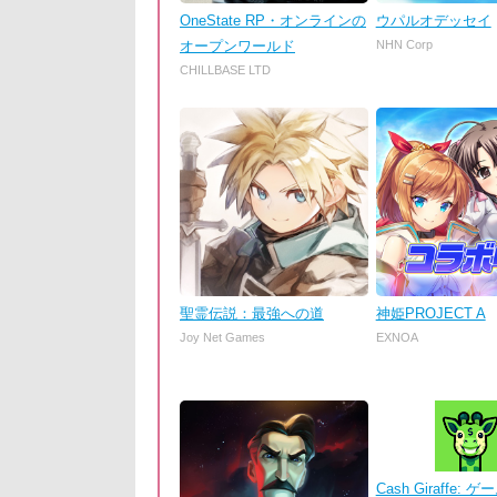
OneState RP・オンラインの
ウパルオデッセイ
オープンワールド
NHN Corp
CHILLBASE LTD
聖霊伝説：最強への道
神姫PROJECT A
Joy Net Games
EXNOA
Cash Giraffe: