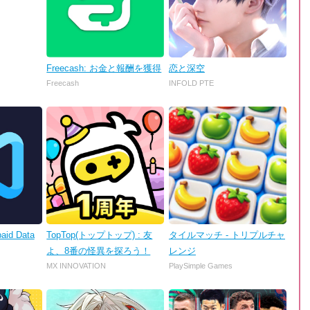
Freecash: お金と報酬を獲得
恋と深空
Freecash
INFOLD PTE
aid Data
TopTop(トップトップ) : 友
タイルマッチ - トリプルチャ
よ、8番の怪異を探ろう！
レンジ
MX INNOVATION
PlaySimple Games