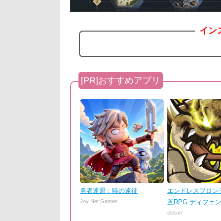
イン
勇者連盟：暁の遠征
エンドレスフロンテ
Joy Net Games
置RPG ディフェ
ekkorr