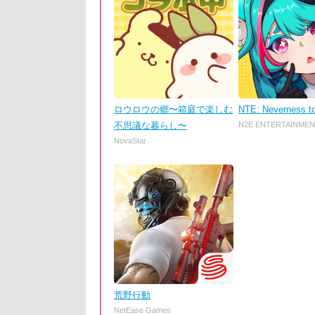
ロウロウの郷〜箱庭で楽しむ
NTE: Neverness t
不思議な暮らし〜
N2E ENTERTAINMEN
NovaStar
荒野行動
NetEase Games