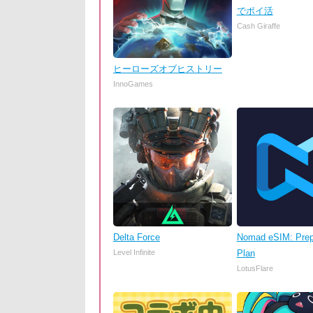
でポイ活
Cash Giraffe
ヒーローズオブヒストリー
InnoGames
Delta Force
Nomad eSIM: Prep
Level Infinite
Plan
LotusFlare