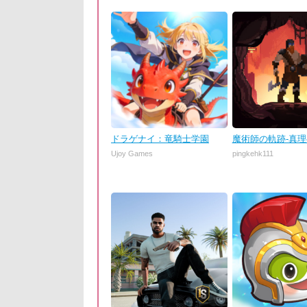
ドラゲナイ：竜騎士学園
魔術師の軌跡-真
Ujoy Games
pingkehk111