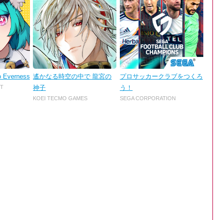
o Everness
遙かなる時空の中で 龍宮の
プロサッカークラブをつくろ
T
神子
う！
KOEI TECMO GAMES
SEGA CORPORATION