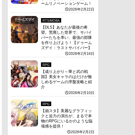
ームリノベーションゲーム！
2026年2月22日
RTS/MOBA
【DLS】あなたが最後の希
望。荒廃した世界で、サバイ
バーたちを率い、最強の部隊
を作り上げよう！【ドゥーム
ズデイ：ラストサバイバー】
2026年2月16日
RPG
【成り上がり～華と武の戦
国】美女キャラのはだけが愉
しめるゲームの序盤攻略と紹
介
2026年2月10日
RPG
【崩スタ】美麗なグラフィッ
クと迫力の演出が、まるで本
物のRPGにいるかのような臨
場感を提供！
2026年2月2日