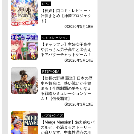
RPG
【神姫】口コミ・レビュー・
評価まとめ【神姫プロジェク
ト】
2026年5月19日
シミュレーション
【キャラフレ】主婦女子高生
やおっさん男子高生と出会え
るアバターチャットゲーム！
2026年5月14日
RTS/MOBA
【信長の野望 覇道】日本の歴
史を舞台に、熱い戦いが今始
まる！全国制覇の夢をかなえ
る戦略シミュレーションゲー
ム！【信長覇道】
2026年3月13日
パズル/クイズ
【Merge Mansion】魅力的なパ
ズルと、心温まるストーリー
が織りなす、中毒性満点のホ