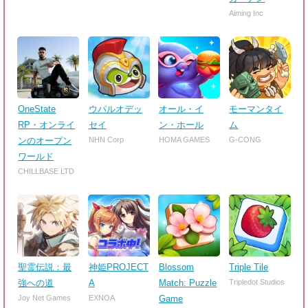
Aiming Inc
OneState
ウパルオデッ
オール・イ
モーマンタイ
RP・オンライ
セイ
ン・ホール
ム
ンのオープン
NHN Corp
HOMA GAMES
G-CONG
ワールド
CHILLBASE LTD
聖霊伝説：最
神姫PROJECT
Blossom
Triple Tile
強への道
A
Match: Puzzle
Tripledot Studios
Joy Net Games
EXNOA
Game