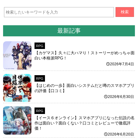
検索
最新記事
RPG
【カゲマス】久々に大ハマり！ストーリーがめっちゃ面
白い本格派RPG！
2026年7月4日
RPG
【はじめの一歩】面白いシステムだと噂のスマホアプリ
の評価【口コミ】
2026年6月30日
RPG
【イース６オンライン】スマホアプリになった伝説の名
作は面白い？面白くない？口コミとレビューで徹底評
価！
2026年6月20日