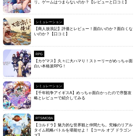
リ。ゲームはつまらないのか？【レビューと口コミ】
シミュレーション
【商人放浪‪記】評価とレビュー！面白いのか？面白くな
いのか？【口コミ】
RPG
【カゲマス】久々に大ハマり！ストーリーがめっちゃ面
白い本格派RPG！
シミュレーション
【千年戦争アイギスA】めっちゃ面白かったので序盤攻
略とレビューで紹介してみる
RTS/MOBA
【コルドラ】魅力的な世界観と仲間たち。究極のリアル
タイム戦略バトルを堪能せよ！【コール オブ ドラゴン
ズ】