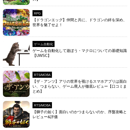
RPG
【ドラゴンエッグ】仲間と共に、ドラゴンの絆を深め、
世界を魅了せよ！
ゲーム自動化
ゲームを自動化して遊ぼう・マクロについての基礎知識
【UWSC】
RTS/MOBA
【ザ・アンツ】アリの世界を覗けるスマホアプリは面白
い、つまらない、ゲーム廃人が徹底レビュー【口コミま
とめ】
RTS/MOBA
【獅子の如く】面白いのかつまらないのか、序盤攻略と
レビュー&評価