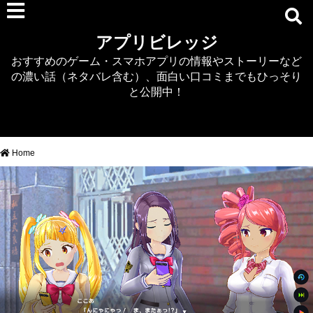
RPG
アプリビレッジ
マジカミ
おすすめのゲーム・スマホアプリの情報やストーリーなど
デタリキZ
の濃い話（ネタバレ含む）、面白い口コミまでもひっそり
アナザーエデン
と公開中！
プリンセスコネクト
EQエミュ
このファン（このすば）
Home
RTS/MOBA
アクション
シミュレーション
牧場婚活
DEAD OR ALIVE XVV
パズル/クイズ
ノベル