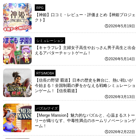
RPG
【神姫】口コミ・レビュー・評価まとめ【神姫プロジェ
クト】
2026年5月19日
シミュレーション
【キャラフレ】主婦女子高生やおっさん男子高生と出会
えるアバターチャットゲーム！
2026年5月14日
RTS/MOBA
【信長の野望 覇道】日本の歴史を舞台に、熱い戦いが
今始まる！全国制覇の夢をかなえる戦略シミュレーショ
ンゲーム！【信長覇道】
2026年3月13日
パズル/クイズ
【Merge Mansion】魅力的なパズルと、心温まるストー
リーが織りなす、中毒性満点のホームリノベーションゲ
ーム！
2026年2月22日