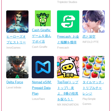
Tripledot Studios
Cash Giraffe:
ゲームを遊ん
ヒーローズオ
Freecash: お金
恋と深空
でポイ活
ブヒストリー
と報酬を獲得
INFOLD PTE
Cash Giraffe
InnoGames
Freecash
Delta Force
Nomad eSIM:
TopTop(トップ
タイルマッチ -
Level Infinite
Prepaid Data
トップ) : 友
トリプルチャ
Plan
よ、8番の怪異
レンジ
LotusFlare
を探ろう！
PlaySimple
Games
MX INNOVATION