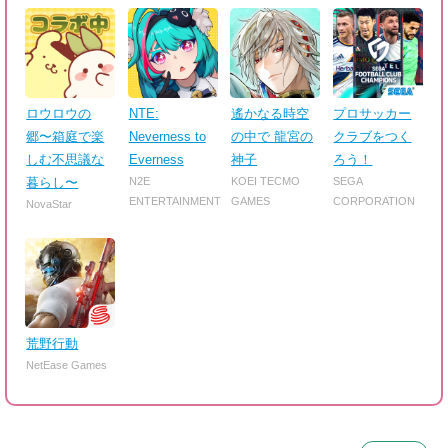
ロウロウの
NTE:
遙かなる時空
プロサッカー
郷〜箱庭で楽
Neverness to
の中で 龍宮の
クラブをつく
しむ不思議な
Everness
神子
ろう！
暮らし〜
N2E
KOEI TECMO
SEGA
ENTERTAINMENT
GAMES
CORPORATION
NovaStar
荒野行動
NetEase Games