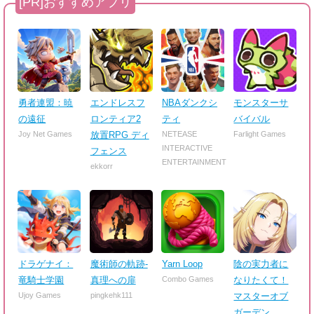
勇者連盟：暁
エンドレスフ
NBAダンクシ
モンスターサ
の遠征
ロンティア2
ティ
バイバル
Joy Net Games
放置RPG ディ
NETEASE
Farlight Games
INTERACTIVE
フェンス
ENTERTAINMENT
ekkorr
ドラゲナイ：
魔術師の軌跡-
Yarn Loop
陰の実力者に
竜騎士学園
真理への扉
Combo Games
なりたくて！
Ujoy Games
pingkehk111
マスターオブ
ガーデン