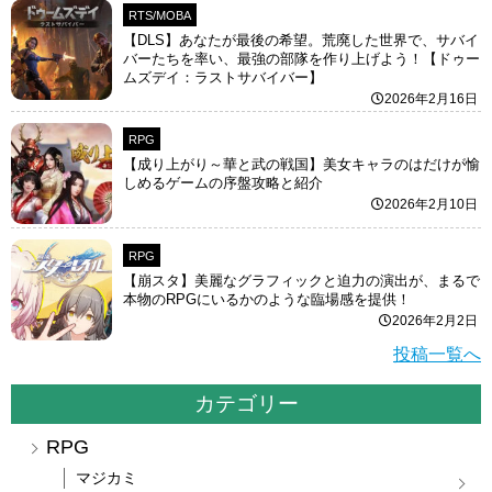
RTS/MOBA
【DLS】あなたが最後の希望。荒廃した世界で、サバイ
バーたちを率い、最強の部隊を作り上げよう！【ドゥー
ムズデイ：ラストサバイバー】
2026年2月16日
RPG
【成り上がり～華と武の戦国】美女キャラのはだけが愉
しめるゲームの序盤攻略と紹介
2026年2月10日
RPG
【崩スタ】美麗なグラフィックと迫力の演出が、まるで
本物のRPGにいるかのような臨場感を提供！
2026年2月2日
投稿一覧へ
カテゴリー
RPG
マジカミ