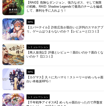
【RAID】危険なダンジョン、強力なボス、そして無限
の戦略。RAID: Shadow Legendsで最高のチームを編成
して、勝利を手に入れよう！
RPG
【エバーテイル】詐欺広告が面白いと評判のスマホアプ
リ。ゲームはつまらないのか？【レビューと口コミ】
シミュレーション
【商人放浪‪記】評価とレビュー！面白いのか？面白くな
いのか？【口コミ】
RPG
【カゲマス】久々に大ハマり！ストーリーがめっちゃ面
白い本格派RPG！
シミュレーション
【千年戦争アイギスA】めっちゃ面白かったので序盤攻