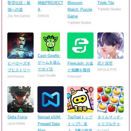
聖霊伝説：最
神姫PROJECT
Blossom
Triple Tile
強への道
A
Match: Puzzle
Tripledot Studios
Joy Net Games
EXNOA
Game
Tripledot Studios
Cash Giraffe:
ゲームを遊ん
ヒーローズオ
Freecash: お金
恋と深空
でポイ活
ブヒストリー
と報酬を獲得
INFOLD PTE
Cash Giraffe
InnoGames
Freecash
Delta Force
Nomad eSIM:
TopTop(トップ
タイルマッチ -
Level Infinite
Prepaid Data
トップ) : 友
トリプルチャ
Plan
よ、8番の怪異
レンジ