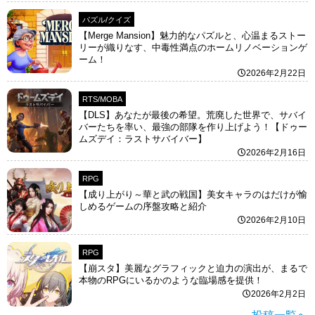
パズル/クイズ
【Merge Mansion】魅力的なパズルと、心温まるストー
リーが織りなす、中毒性満点のホームリノベーションゲ
ーム！
2026年2月22日
RTS/MOBA
【DLS】あなたが最後の希望。荒廃した世界で、サバイ
バーたちを率い、最強の部隊を作り上げよう！【ドゥー
ムズデイ：ラストサバイバー】
2026年2月16日
RPG
【成り上がり～華と武の戦国】美女キャラのはだけが愉
しめるゲームの序盤攻略と紹介
2026年2月10日
RPG
【崩スタ】美麗なグラフィックと迫力の演出が、まるで
本物のRPGにいるかのような臨場感を提供！
2026年2月2日