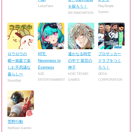
LotusFlare
を探ろう！
PlaySimple
Games
MX INNOVATION
ロウロウの
NTE:
遙かなる時空
プロサッカー
郷〜箱庭で楽
Neverness to
の中で 龍宮の
クラブをつく
しむ不思議な
Everness
神子
ろう！
暮らし〜
N2E
KOEI TECMO
SEGA
ENTERTAINMENT
GAMES
CORPORATION
NovaStar
荒野行動
NetEase Games