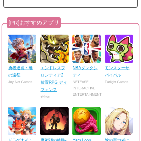
勇者連盟：暁
エンドレスフ
NBAダンクシ
モンスターサ
の遠征
ロンティア2
ティ
バイバル
Joy Net Games
放置RPG ディ
NETEASE
Farlight Games
INTERACTIVE
フェンス
ENTERTAINMENT
ekkorr
ドラゲナイ：
魔術師の軌跡-
Yarn Loop
陰の実力者に