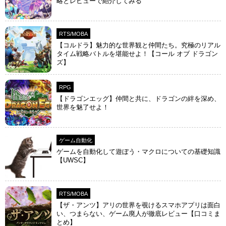
略とレビューで紹介してみる
RTS/MOBA
【コルドラ】魅力的な世界観と仲間たち。究極のリアル
タイム戦略バトルを堪能せよ！【コール オブ ドラゴン
ズ】
RPG
【ドラゴンエッグ】仲間と共に、ドラゴンの絆を深め、
世界を魅了せよ！
ゲーム自動化
ゲームを自動化して遊ぼう・マクロについての基礎知識
【UWSC】
RTS/MOBA
【ザ・アンツ】アリの世界を覗けるスマホアプリは面白
い、つまらない、ゲーム廃人が徹底レビュー【口コミま
とめ】