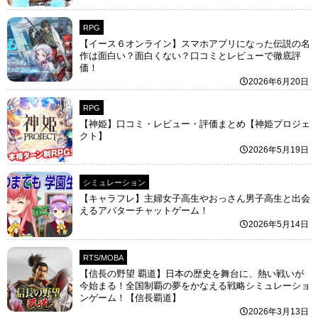
RPG
【イース６オンライン】スマホアプリになった伝説の名
作は面白い？面白くない？口コミとレビューで徹底評
価！
2026年6月20日
RPG
【神姫】口コミ・レビュー・評価まとめ【神姫プロジェ
クト】
2026年5月19日
シミュレーション
【キャラフレ】主婦女子高生やおっさん男子高生と出会
えるアバターチャットゲーム！
2026年5月14日
RTS/MOBA
【信長の野望 覇道】日本の歴史を舞台に、熱い戦いが
今始まる！全国制覇の夢をかなえる戦略シミュレーショ
ンゲーム！【信長覇道】
2026年3月13日