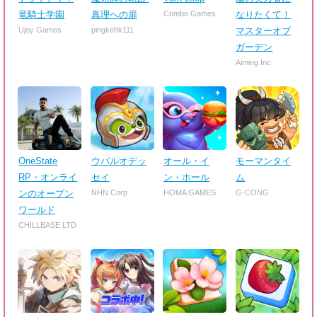
竜騎士学園
真理への扉
Combo Games
なりたくて！
Ujoy Games
pingkehk111
マスターオブ
ガーデン
Aiming Inc
OneState
ウパルオデッ
オール・イ
モーマンタイ
RP・オンライ
セイ
ン・ホール
ム
ンのオープン
NHN Corp
HOMA GAMES
G-CONG
ワールド
CHILLBASE LTD