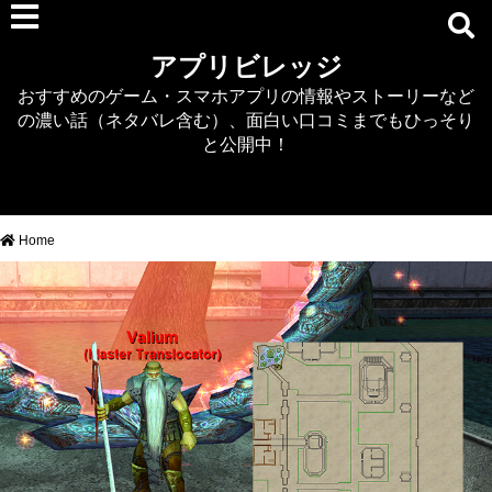
RPG
アプリビレッジ
マジカミ
おすすめのゲーム・スマホアプリの情報やストーリーなど
デタリキZ
の濃い話（ネタバレ含む）、面白い口コミまでもひっそり
アナザーエデン
と公開中！
プリンセスコネクト
EQエミュ
このファン（このすば）
Home
RTS/MOBA
アクション
シミュレーション
牧場婚活
DEAD OR ALIVE XVV
パズル/クイズ
ノベル