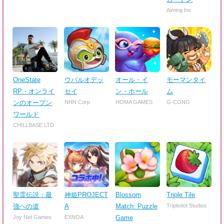
Aiming Inc
OneState
ウパルオデッ
オール・イ
モーマンタイ
RP・オンライ
セイ
ン・ホール
ム
ンのオープン
NHN Corp
HOMA GAMES
G-CONG
ワールド
CHILLBASE LTD
聖霊伝説：最
神姫PROJECT
Blossom
Triple Tile
強への道
A
Match: Puzzle
Tripledot Studios
Joy Net Games
EXNOA
Game