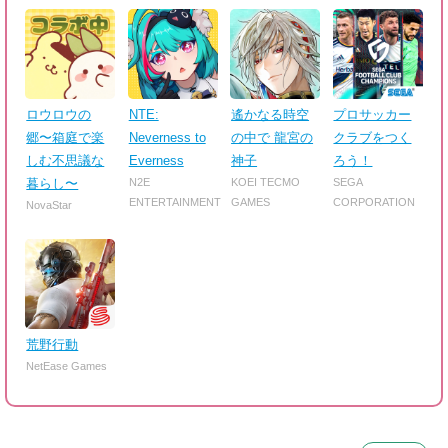
ロウロウの
NTE:
遙かなる時空
プロサッカー
郷〜箱庭で楽
Neverness to
の中で 龍宮の
クラブをつく
しむ不思議な
Everness
神子
ろう！
暮らし〜
N2E
KOEI TECMO
SEGA
ENTERTAINMENT
GAMES
CORPORATION
NovaStar
荒野行動
NetEase Games