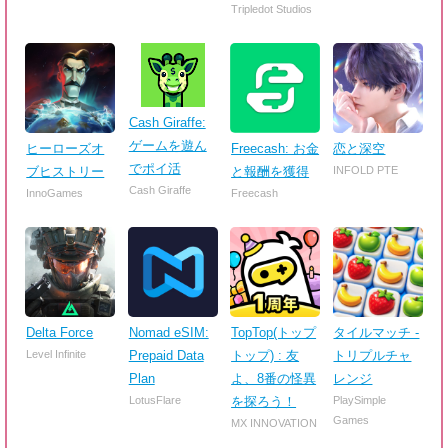
Tripledot Studios
Cash Giraffe:
ゲームを遊ん
ヒーローズオ
Freecash: お金
恋と深空
でポイ活
ブヒストリー
と報酬を獲得
INFOLD PTE
Cash Giraffe
InnoGames
Freecash
Delta Force
Nomad eSIM:
TopTop(トップ
タイルマッチ -
Level Infinite
Prepaid Data
トップ) : 友
トリプルチャ
Plan
よ、8番の怪異
レンジ
LotusFlare
を探ろう！
PlaySimple
Games
MX INNOVATION