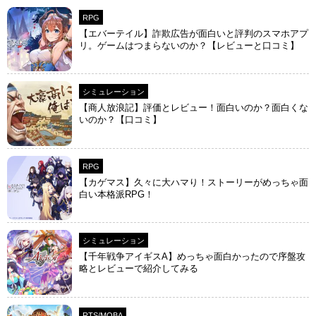
RPG
【エバーテイル】詐欺広告が面白いと評判のスマホアプ
リ。ゲームはつまらないのか？【レビューと口コミ】
シミュレーション
【商人放浪‪記】評価とレビュー！面白いのか？面白くな
いのか？【口コミ】
RPG
【カゲマス】久々に大ハマり！ストーリーがめっちゃ面
白い本格派RPG！
シミュレーション
【千年戦争アイギスA】めっちゃ面白かったので序盤攻
略とレビューで紹介してみる
RTS/MOBA