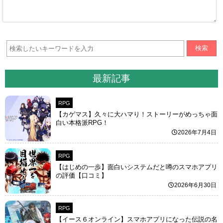
検索
最新記事
RPG
【カゲマス】久々に大ハマり！ストーリーがめっちゃ面
白い本格派RPG！
2026年7月4日
RPG
【はじめの一歩】面白いシステムだと噂のスマホアプリ
の評価【口コミ】
2026年6月30日
RPG
【イース６オンライン】スマホアプリになった伝説の名