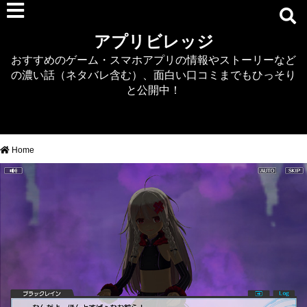
RPG
アプリビレッジ
マジカミ
おすすめのゲーム・スマホアプリの情報やストーリーなど
デタリキZ
の濃い話（ネタバレ含む）、面白い口コミまでもひっそり
アナザーエデン
と公開中！
プリンセスコネクト
EQエミュ
このファン（このすば）
Home
RTS/MOBA
アクション
シミュレーション
牧場婚活
DEAD OR ALIVE XVV
パズル/クイズ
ノベル