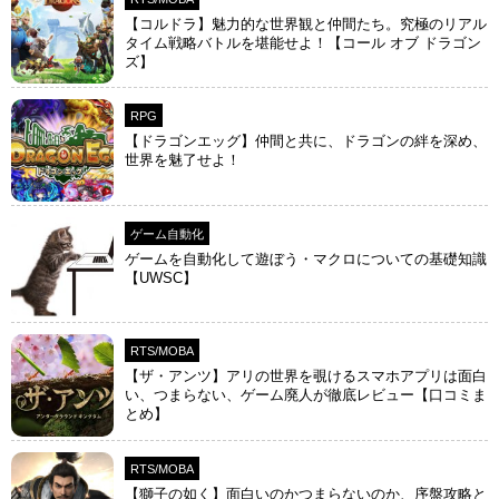
【コルドラ】魅力的な世界観と仲間たち。究極のリアル
タイム戦略バトルを堪能せよ！【コール オブ ドラゴン
ズ】
RPG
【ドラゴンエッグ】仲間と共に、ドラゴンの絆を深め、
世界を魅了せよ！
ゲーム自動化
ゲームを自動化して遊ぼう・マクロについての基礎知識
【UWSC】
RTS/MOBA
【ザ・アンツ】アリの世界を覗けるスマホアプリは面白
い、つまらない、ゲーム廃人が徹底レビュー【口コミま
とめ】
RTS/MOBA
【獅子の如く】面白いのかつまらないのか、序盤攻略と