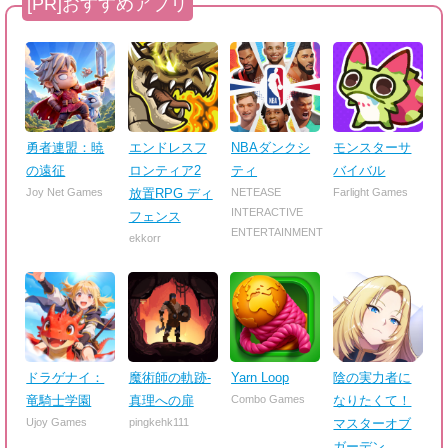
勇者連盟：暁
エンドレスフ
NBAダンクシ
モンスターサ
の遠征
ロンティア2
ティ
バイバル
Joy Net Games
放置RPG ディ
NETEASE
Farlight Games
INTERACTIVE
フェンス
ENTERTAINMENT
ekkorr
ドラゲナイ：
魔術師の軌跡-
Yarn Loop
陰の実力者に
竜騎士学園
真理への扉
Combo Games
なりたくて！
Ujoy Games
pingkehk111
マスターオブ
ガーデン