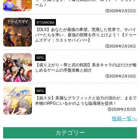
ーム！
2026年2月22日
RTS/MOBA
【DLS】あなたが最後の希望。荒廃した世界で、サバイ
バーたちを率い、最強の部隊を作り上げよう！【ドゥー
ムズデイ：ラストサバイバー】
2026年2月16日
RPG
【成り上がり～華と武の戦国】美女キャラのはだけが愉
しめるゲームの序盤攻略と紹介
2026年2月10日
RPG
【崩スタ】美麗なグラフィックと迫力の演出が、まるで
本物のRPGにいるかのような臨場感を提供！
2026年2月2日
投稿一覧へ
カテゴリー