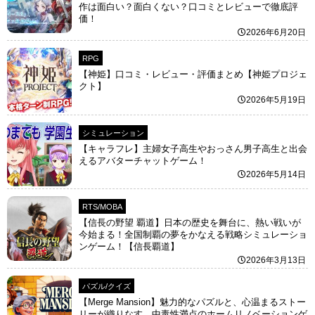
作は面白い？面白くない？口コミとレビューで徹底評
価！
2026年6月20日
RPG
【神姫】口コミ・レビュー・評価まとめ【神姫プロジェ
クト】
2026年5月19日
シミュレーション
【キャラフレ】主婦女子高生やおっさん男子高生と出会
えるアバターチャットゲーム！
2026年5月14日
RTS/MOBA
【信長の野望 覇道】日本の歴史を舞台に、熱い戦いが
今始まる！全国制覇の夢をかなえる戦略シミュレーショ
ンゲーム！【信長覇道】
2026年3月13日
パズル/クイズ
【Merge Mansion】魅力的なパズルと、心温まるストー
リーが織りなす、中毒性満点のホームリノベーションゲ